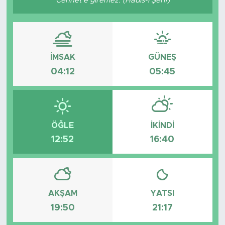
Cennet’e giremez. (Hadis-i Şerif)
Tarihçe
Resmi İlanlar
İMSAK
GÜNEŞ
Söyleşi
04:12
05:45
Foto Şaka
Teknoloji
ÖĞLE
İKINDI
12:52
16:40
Politika
AKŞAM
YATSI
19:50
21:17