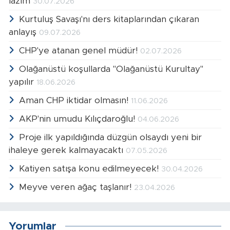
lazım
30.07.2026
Kurtuluş Savaşı'nı ders kitaplarından çıkaran
anlayış
09.07.2026
CHP'ye atanan genel müdür!
02.07.2026
Olağanüstü koşullarda "Olağanüstü Kurultay"
yapılır
18.06.2026
Aman CHP iktidar olmasın!
11.06.2026
AKP'nin umudu Kılıçdaroğlu!
04.06.2026
Proje ilk yapıldığında düzgün olsaydı yeni bir
ihaleye gerek kalmayacaktı
07.05.2026
Katiyen satışa konu edilmeyecek!
30.04.2026
Meyve veren ağaç taşlanır!
23.04.2026
Yorumlar