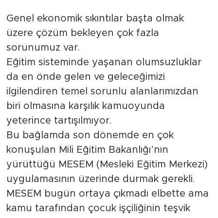
Tarihçe
Genel ekonomik sıkıntılar başta olmak
üzere çözüm bekleyen çok fazla
Resmi İlanlar
sorunumuz var.
Eğitim sisteminde yaşanan olumsuzluklar
Söyleşi
da en önde gelen ve geleceğimizi
ilgilendiren temel sorunlu alanlarımızdan
Foto Şaka
biri olmasına karşılık kamuoyunda
Teknoloji
yeterince tartışılmıyor.
Bu bağlamda son dönemde en çok
Politika
konuşulan Mili Eğitim Bakanlığı’nın
yürüttüğü MESEM (Mesleki Eğitim Merkezi)
uygulamasının üzerinde durmak gerekli.
MESEM bugün ortaya çıkmadı elbette ama
kamu tarafından çocuk işçiliğinin teşvik