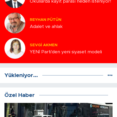
Okullarda kayıt parası neden isteniyor!
REYHAN PÜTÜN
Adalet ve ahlak
SEVGI AKMEN
YENİ Parti'den yeni siyaset modeli
Yükleniyor...
Özel Haber