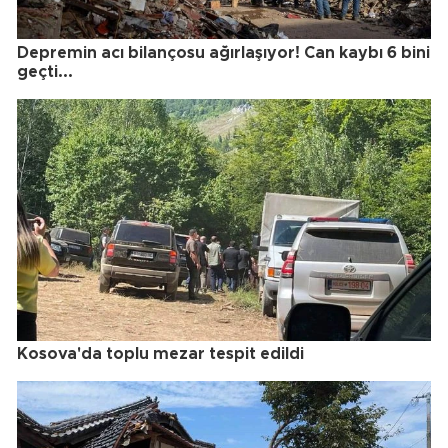
Depremin acı bilançosu ağırlaşıyor! Can kaybı 6 bini
geçti...
Kosova'da toplu mezar tespit edildi