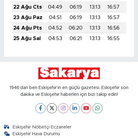
22 Ağu Cts
04:49
06:19
13:13
16:57
19:5
23 Ağu Paz
04:51
06:19
13:13
16:57
19:5
24 Ağu Pts
04:52
06:20
13:13
16:56
19:5
25 Ağu Sal
04:53
06:21
13:13
16:55
19:5
1946’dan beri Eskişehir’in en güçlü gazetesi, Eskişehir son
dakika ve Eskişehir haberleri için bizi takip edin!
Eskişehir Nöbetçi Eczaneler
Eskişehir Hava Durumu