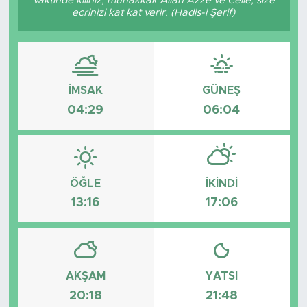
vaktinde kılınız, muhakkak Allah Azze ve Celle, size
ecrinizi kat kat verir. (Hadis-i Şerif)
Tarihçe
Resmi İlanlar
İMSAK
GÜNEŞ
Söyleşi
04:29
06:04
Foto Şaka
Teknoloji
ÖĞLE
İKINDI
Politika
13:16
17:06
AKŞAM
YATSI
20:18
21:48