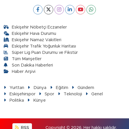
Eskişehir Nöbetçi Eczaneler
Eskişehir Hava Durumu
Eskişehir Namaz Vakitleri
Eskişehir Trafik Yoğunluk Haritası
Süper Lig Puan Durumu ve Fikstür
Tüm Manşetler
Son Dakika Haberleri
Haber Arşivi
Yurttan
Dünya
Eğitim
Gündem
Eskişehirspor
Spor
Teknoloji
Genel
Politika
Künye
RSS
Copyright © 2026. Her hakkı saklıdır.