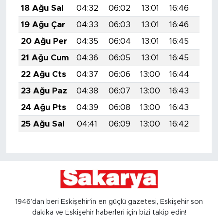
18 Ağu Sal
04:32
06:02
13:01
16:46
19:5
19 Ağu Çar
04:33
06:03
13:01
16:46
19:4
20 Ağu Per
04:35
06:04
13:01
16:45
19:4
21 Ağu Cum
04:36
06:05
13:01
16:45
19:4
22 Ağu Cts
04:37
06:06
13:00
16:44
19:4
23 Ağu Paz
04:38
06:07
13:00
16:43
19:4
24 Ağu Pts
04:39
06:08
13:00
16:43
19:4
25 Ağu Sal
04:41
06:09
13:00
16:42
19:4
1946’dan beri Eskişehir’in en güçlü gazetesi, Eskişehir son
dakika ve Eskişehir haberleri için bizi takip edin!