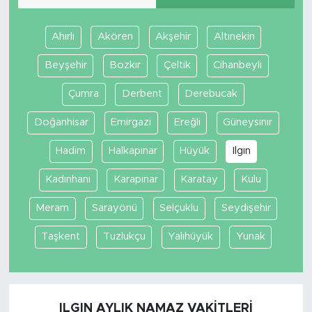
Ahırlı
Akören
Akşehir
Altınekin
Beyşehir
Bozkır
Çeltik
Cihanbeyli
Çumra
Derbent
Derebucak
Doğanhisar
Emirgazi
Ereğli
Güneysınır
Hadim
Halkapınar
Hüyük
Ilgın
Kadınhanı
Karapınar
Karatay
Kulu
Meram
Sarayönü
Selçuklu
Seydişehir
Taşkent
Tuzlukçu
Yalıhüyük
Yunak
ILGIN AYLIK NAMAZ VAKITLERI