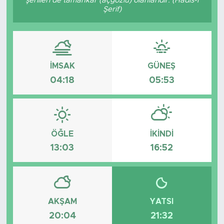
şerlileri de tamahkâr (açgözlü) olanlarıdır. (Hadis-i
Şerif)
Tarihçe
Resmi İlanlar
İMSAK
GÜNEŞ
Söyleşi
04:18
05:53
Foto Şaka
Teknoloji
ÖĞLE
İKINDI
Politika
13:03
16:52
AKŞAM
YATSI
20:04
21:32