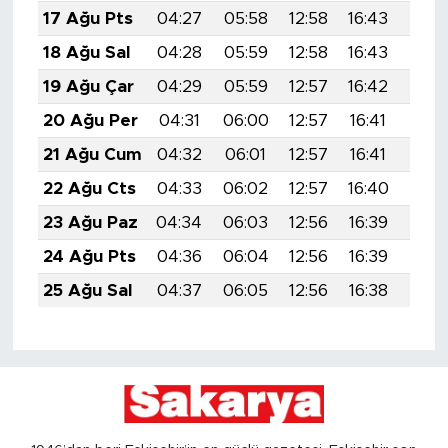
17 Ağu Pts
04:27
05:58
12:58
16:43
19:4
18 Ağu Sal
04:28
05:59
12:58
16:43
19:4
19 Ağu Çar
04:29
05:59
12:57
16:42
19:4
20 Ağu Per
04:31
06:00
12:57
16:41
19:4
21 Ağu Cum
04:32
06:01
12:57
16:41
19:4
22 Ağu Cts
04:33
06:02
12:57
16:40
19:4
23 Ağu Paz
04:34
06:03
12:56
16:39
19:4
24 Ağu Pts
04:36
06:04
12:56
16:39
19:3
25 Ağu Sal
04:37
06:05
12:56
16:38
19:3