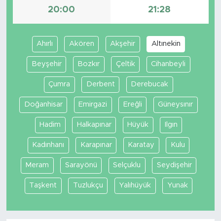
20:00
21:28
Ahırlı
Akören
Akşehir
Altınekin
Beyşehir
Bozkır
Çeltik
Cihanbeyli
Çumra
Derbent
Derebucak
Doğanhisar
Emirgazi
Ereğli
Güneysınır
Hadim
Halkapınar
Hüyük
Ilgın
Kadınhanı
Karapınar
Karatay
Kulu
Meram
Sarayönü
Selçuklu
Seydişehir
Taşkent
Tuzlukçu
Yalıhüyük
Yunak