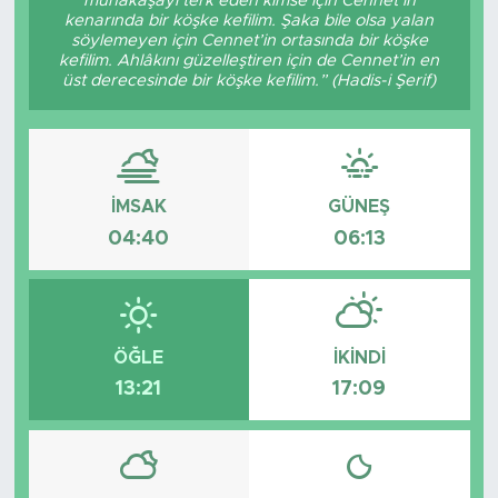
münakaşayı terk eden kimse için Cennet’in
kenarında bir köşke kefilim. Şaka bile olsa yalan
Tarihçe
söylemeyen için Cennet’in ortasında bir köşke
kefilim. Ahlâkını güzelleştiren için de Cennet’in en
üst derecesinde bir köşke kefilim.” (Hadis-i Şerif)
Resmi İlanlar
Söyleşi
İMSAK
GÜNEŞ
Foto Şaka
04:40
06:13
Teknoloji
Politika
ÖĞLE
İKINDI
13:21
17:09