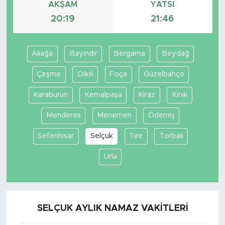
AKŞAM
YATSI
20:19
21:46
Aliağa
Bayındır
Bergama
Beydağ
Çeşme
Dikili
Foça
Güzelbahçe
Karaburun
Kemalpaşa
Kiraz
Kınık
Menderes
Menemen
Ödemiş
Seferihisar
Selçuk
Tire
Torbalı
Urla
SELÇUK AYLIK NAMAZ VAKITLERI