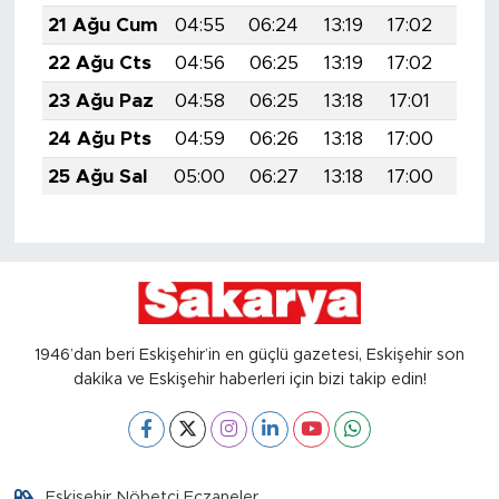
21 Ağu Cum
04:55
06:24
13:19
17:02
20:
22 Ağu Cts
04:56
06:25
13:19
17:02
20:
23 Ağu Paz
04:58
06:25
13:18
17:01
20:0
24 Ağu Pts
04:59
06:26
13:18
17:00
20:
25 Ağu Sal
05:00
06:27
13:18
17:00
19:5
1946’dan beri Eskişehir’in en güçlü gazetesi, Eskişehir son
dakika ve Eskişehir haberleri için bizi takip edin!
Eskişehir Nöbetçi Eczaneler