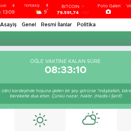
Foto Galeri
Vi
BITCOIN
°
9
e
13:09
79.591,74
-1.82
DOLAR
Asayiş
Genel
Resmi İlanlar
Politika
45,43620
0.02
EURO
53,38690
0.19
STERLİN
61,60380
0.18
G.ALTIN
ÖĞLE VAKTİNE KALAN SÜRE
6862,09000
0.19
08:33:10
BİST100
14.598,00
0
a (din) kardeşinde hoşuna giden bir şey görürse "mâşâallah, bâre
bereketle dua etsin. Çünkü nazar, haktır. (Hadis-i Şerif)