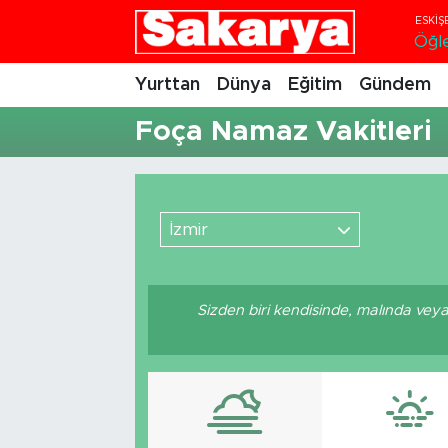
Öğl
Yurttan
Eskişehir Nöbetçi Eczaneler
Yurttan
Dünya
Eğitim
Gündem
Foça Namaz Vakitleri
Dünya
Eskişehir Hava Durumu
Eğitim
Eskişehir Namaz Vakitleri
Gündem
Eskişehir Trafik Yoğunluk Haritası
İzmir
Eskişehirspor
Süper Lig Puan Durumu ve Fikstür
Sizden biri kendisinde, malında vey
Spor
Tüm Manşetler
Sağlık
Son Dakika Haberleri
Kültür Sanat
Haber Arşivi