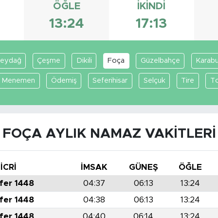
ÖĞLE
İKINDI
13:24
17:13
eydağ
Çeşme
Dikili
Foça
Güzelbahçe
Karabu
Menemen
Ödemiş
Seferihisar
Selçuk
Tire
To
FOÇA AYLIK NAMAZ VAKITLERI
İCRİ
İMSAK
GÜNEŞ
ÖĞLE
fer 1448
04:37
06:13
13:24
fer 1448
04:38
06:13
13:24
fer 1448
04:40
06:14
13:24