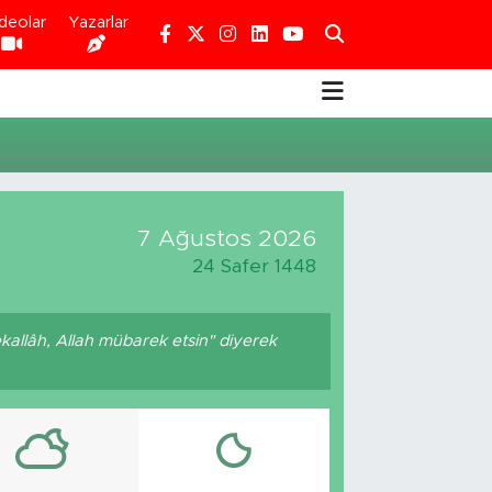
deolar
Yazarlar
7 Ağustos 2026
24 Safer 1448
kallâh, Allah mübarek etsin" diyerek