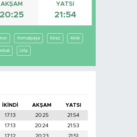
AKŞAM
YATSI
20:25
21:54
run
Kemalpaşa
Kiraz
Kınık
rbalı
Urla
İKINDI
AKŞAM
YATSI
17:13
20:25
21:54
17:13
20:24
21:53
17:12
20:23
21:51