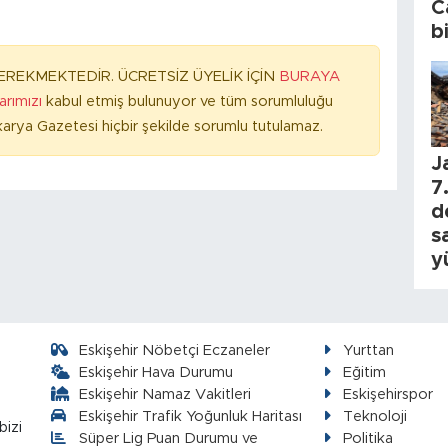
C
b
REKMEKTEDİR. ÜCRETSİZ ÜYELİK İÇİN
BURAYA
larımızı
kabul etmiş bulunuyor ve tüm sorumluluğu
arya Gazetesi hiçbir şekilde sorumlu tutulamaz.
J
7.
d
s
y
Eskişehir Nöbetçi Eczaneler
Yurttan
Eskişehir Hava Durumu
Eğitim
Eskişehir Namaz Vakitleri
Eskişehirspor
Eskişehir Trafik Yoğunluk Haritası
Teknoloji
bizi
Süper Lig Puan Durumu ve
Politika