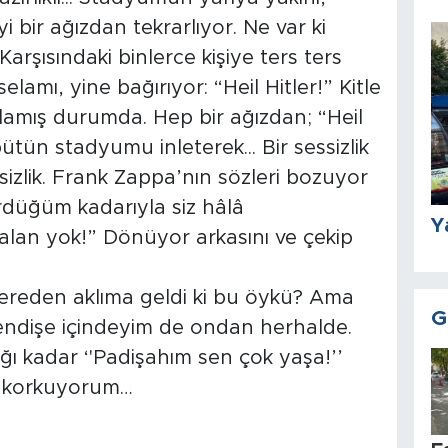
 bir ağızdan tekrarlıyor. Ne var ki
arşısındaki binlerce kişiye ters ters
lamı, yine bağırıyor: “Heil Hitler!” Kitle
nlamış durumda. Hep bir ağızdan; “Heil
bütün stadyumu inleterek... Bir sessizlik
sizlik. Frank Zappa’nın sözleri bozuyor
ördüğüm kadarıyla siz hâlâ
Y
falan yok!” Dönüyor arkasını ve çekip
ereden aklıma geldi ki bu öykü? Ama
G
ndişe içindeyim de ondan herhalde.
tığı kadar ‘'Padişahım sen çok yaşa!’’
k korkuyorum…