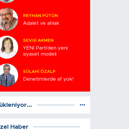
REYHAN PÜTÜN
Adalet ve ahlak
SEVGI AKMEN
YENİ Parti'den yeni
siyaset modeli
SÜLAHI ÖZALP
Denetimlerde af yok!
ükleniyor...
zel Haber