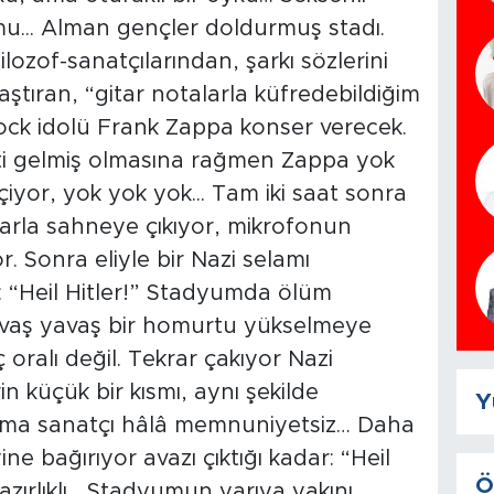
mu... Alman gençler doldurmuş stadı.
lozof-sanatçılarından, şarkı sözlerini
aştıran, “gitar notalarla küfredebildiğim
ock idolü Frank Zappa konser verecek.
ti gelmiş olmasına rağmen Zappa yok
çiyor, yok yok yok... Tam iki saat sonra
larla sahneye çıkıyor, mikrofonun
 Sonra eliyle bir Nazi selamı
: “Heil Hitler!” Stadyumda ölüm
.. Yavaş yavaş bir homurtu yükselmeye
oralı değil. Tekrar çakıyor Nazi
rin küçük bir kısmı, aynı şekilde
Y
 Ama sanatçı hâlâ memnuniyetsiz… Daha
ine bağırıyor avazı çıktığı kadar: “Heil
Ö
zırlıklı... Stadyumun yarıya yakını,