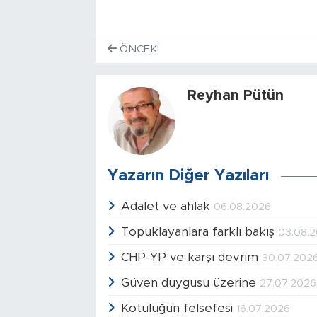
ÖNCEKI
Reyhan Pütün
Yazarın Diğer Yazıları
Adalet ve ahlak
06.08.2026
Topuklayanlara farklı bakış
03.08.
CHP-YP ve karşı devrim
30.07.202
Güven duygusu üzerine
27.07.2026
Kötülüğün felsefesi
16.07.2026