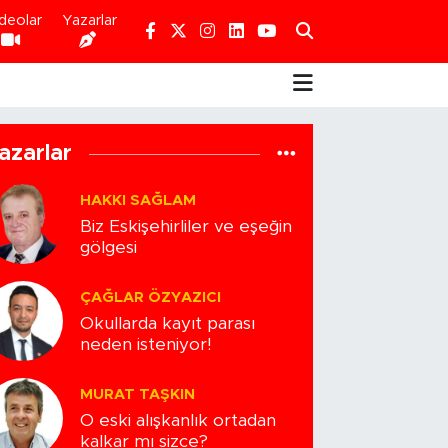
deolar
Yazarlar
azarlar
HAKKI SAĞLAM
Biz Eskişehirliler ve eşeğin
gölgesi
ÇAĞLAR ÖZYAZICI
Okullarda kayıt parası
neden isteniyor!
MURAT TAŞKIN
O eski alışkanlık ortadan
kalkar mı sizce?