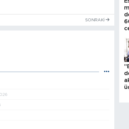
E
m
d
SONRAKI
6
c
"
d
a
ü
2026
6