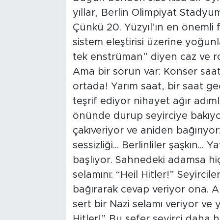
yıllar, Berlin Olimpiyat Stadyu
Tarihçe
Çünkü 20. Yüzyıl’ın en önemli fi
sistem eleştirisi üzerine yoğunl
Resmi İlanlar
tek enstrüman” diyen caz ve r
Söyleşi
Ama bir sorun var: Konser saa
ortada! Yarım saat, bir saat ge
Foto Şaka
teşrif ediyor nihayet ağır adım
önünde durup seyirciye bakıyor.
Teknoloji
çakıveriyor ve aniden bağırıyor
Politika
sessizliği... Berlinliler şaşkın.
başlıyor. Sahnedeki adamsa hiç 
selamını: “Heil Hitler!” Seyircile
bağırarak cevap veriyor ona.
sert bir Nazi selamı veriyor ve y
Hitler!” Bu sefer seyirci daha ha