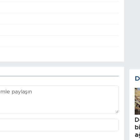
D
D
b
a