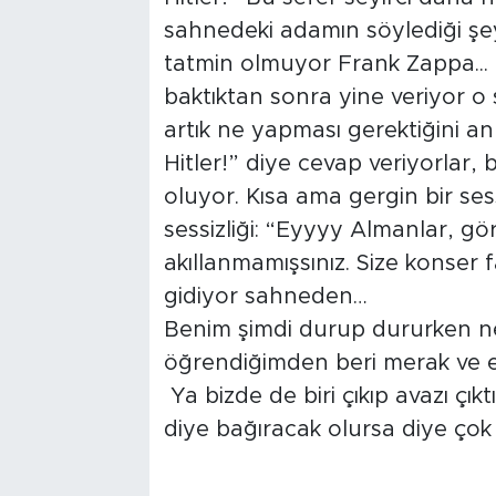
sahnedeki adamın söylediği şeyi
tatmin olmuyor Frank Zappa... K
baktıktan sonra yine veriyor o se
artık ne yapması gerektiğini a
Hitler!” diye cevap veriyorlar, 
oluyor. Kısa ama gergin bir ses
sessizliği: “Eyyyy Almanlar, g
akıllanmamışsınız. Size konser 
gidiyor sahneden…
Benim şimdi durup dururken n
öğrendiğimden beri merak ve e
Ya bizde de biri çıkıp avazı çık
diye bağıracak olursa diye ço