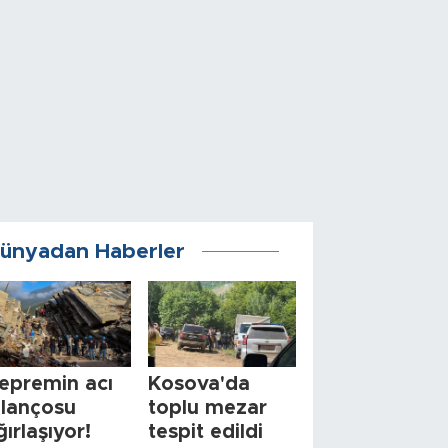
ünyadan Haberler
epremin acı
Kosova'da
ilançosu
toplu mezar
ğırlaşıyor!
tespit edildi