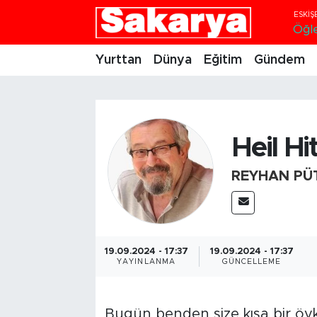
Öğl
Yurttan
Eskişehir Nöbetçi Eczaneler
Yurttan
Dünya
Eğitim
Gündem
Dünya
Eskişehir Hava Durumu
Eğitim
Eskişehir Namaz Vakitleri
Heil Hit
Gündem
Eskişehir Trafik Yoğunluk Haritası
REYHAN PÜ
Eskişehirspor
Süper Lig Puan Durumu ve Fikstür
Spor
Tüm Manşetler
19.09.2024 - 17:37
19.09.2024 - 17:37
YAYINLANMA
GÜNCELLEME
Sağlık
Son Dakika Haberleri
Kültür Sanat
Haber Arşivi
Bugün benden size kısa bir öyk