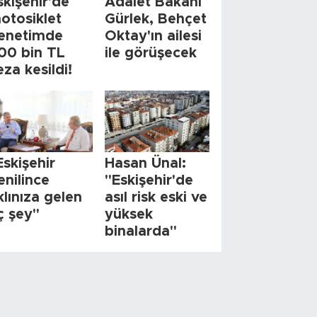
skişehir'de
Adalet Bakanı
otosiklet
Gürlek, Behçet
enetimde
Oktay'ın ailesi
00 bin TL
ile görüşecek
eza kesildi!
Eskişehir
Hasan Ünal:
enilince
"Eskişehir'de
klınıza gelen
asıl risk eski ve
ç şey"
yüksek
binalarda"