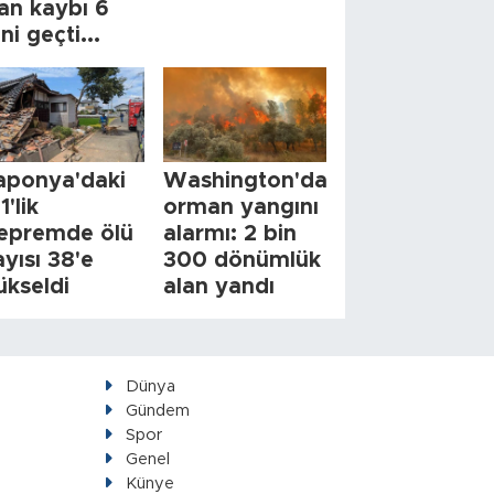
an kaybı 6
ini geçti...
aponya'daki
Washington'da
1'lik
orman yangını
epremde ölü
alarmı: 2 bin
ayısı 38'e
300 dönümlük
ükseldi
alan yandı
Dünya
Gündem
Spor
Genel
Künye