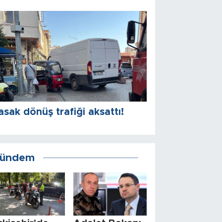
asak dönüş trafiği aksattı!
ündem