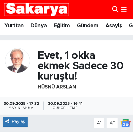
Yurttan
Eskişehir Nöbetçi Eczaneler
Yurttan
Dünya
Eğitim
Gündem
Asayiş
G
Dünya
Eskişehir Hava Durumu
Eğitim
Eskişehir Namaz Vakitleri
Evet, 1 okka
ekmek Sadece 30
Gündem
Eskişehir Trafik Yoğunluk Haritası
kuruştu!
Eskişehirspor
Süper Lig Puan Durumu ve Fikstür
HÜSNÜ ARSLAN
Spor
Tüm Manşetler
30.09.2025 - 17:32
30.09.2025 - 16:41
YAYINLANMA
GÜNCELLEME
Sağlık
Son Dakika Haberleri
Paylaş
-
+
A
A
Kültür Sanat
Haber Arşivi