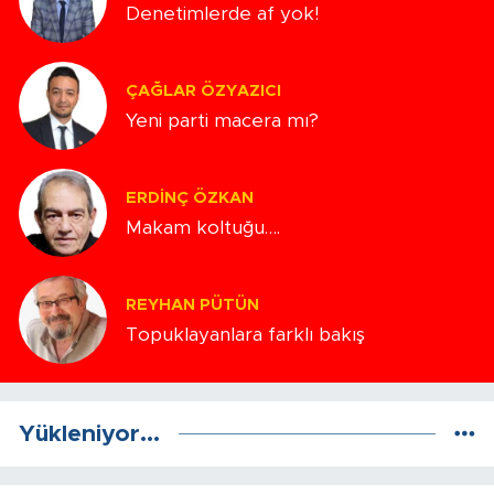
Denetimlerde af yok!
ÇAĞLAR ÖZYAZICI
Yeni parti macera mı?
ERDINÇ ÖZKAN
Makam koltuğu….
REYHAN PÜTÜN
Topuklayanlara farklı bakış
Yükleniyor...