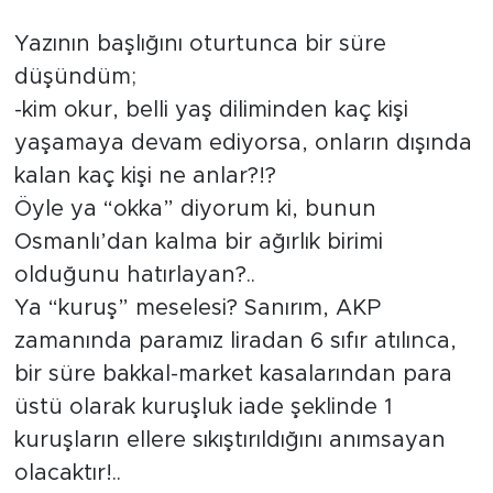
Tarihçe
Yazının başlığını oturtunca bir süre
düşündüm;
Resmi İlanlar
-kim okur, belli yaş diliminden kaç kişi
yaşamaya devam ediyorsa, onların dışında
Söyleşi
kalan kaç kişi ne anlar?!?
Foto Şaka
Öyle ya “okka” diyorum ki, bunun
Osmanlı’dan kalma bir ağırlık birimi
Teknoloji
olduğunu hatırlayan?..
Ya “kuruş” meselesi? Sanırım, AKP
Politika
zamanında paramız liradan 6 sıfır atılınca,
bir süre bakkal-market kasalarından para
üstü olarak kuruşluk iade şeklinde 1
kuruşların ellere sıkıştırıldığını anımsayan
olacaktır!..