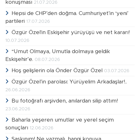
konuşması
21.07.2026
Hepsi de CHP’den doğma. Cumhuriyet’in ‘yeni’
partileri
17.07.2026
Özgür Özel'in Eskişehir yürüyüşü ve net kararı!
10.07.2026
“Umut Olmaya, Umutla dolmaya geldik
Eskişehir’e.
08.07.2026
Hoş gelişlerin ola Önder Özgür Özel
03.07.2026
Özgür Özel’in parolası: Yürüyelim Arkadaşlar!..
26.06.2026
Bu fotoğrafı arşivden, anılardan silip attım!
23.06.2026
Baharla yeşeren umutlar ve yerel seçim
sonuçları
12.06.2026
Şaşkınım! Ne yazmalı, hangi konuya