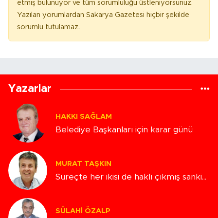
etmiş bulunuyor ve tüm sorumluluğu üstleniyorsunuz.
Yazılan yorumlardan Sakarya Gazetesi hiçbir şekilde
sorumlu tutulamaz.
Yazarlar
HAKKI SAĞLAM
Belediye Başkanları için karar günü
MURAT TAŞKIN
Süreçte her ikisi de haklı çıkmış sanki...
SÜLAHI ÖZALP