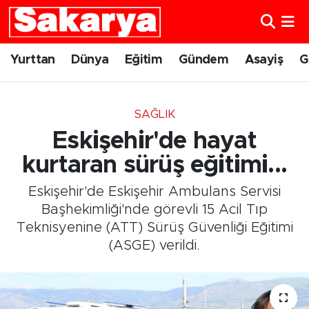
Yurttan
Eskişehir Nöbetçi Eczaneler
Yurttan
Dünya
Eğitim
Gündem
Asayiş
G
Dünya
Eskişehir Hava Durumu
SAĞLIK
Eğitim
Eskişehir Namaz Vakitleri
Eskişehir'de hayat
Gündem
Eskişehir Trafik Yoğunluk Haritası
kurtaran sürüş eğitimi...
Eskişehir'de Eskişehir Ambulans Servisi
Eskişehirspor
Süper Lig Puan Durumu ve Fikstür
Başhekimliği'nde görevli 15 Acil Tıp
Teknisyenine (ATT) Sürüş Güvenliği Eğitimi
Spor
Tüm Manşetler
(ASGE) verildi.
Sağlık
Son Dakika Haberleri
Kültür Sanat
Haber Arşivi