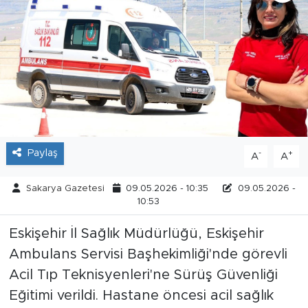
Tarihçe
Resmi İlanlar
Söyleşi
Foto Şaka
Paylaş
-
+
A
A
Teknoloji
Sakarya Gazetesi
09.05.2026 - 10:35
09.05.2026 -
Politika
10:53
Eskişehir İl Sağlık Müdürlüğü, Eskişehir
Ambulans Servisi Başhekimliği'nde görevli
Acil Tıp Teknisyenleri'ne Sürüş Güvenliği
Eğitimi verildi. Hastane öncesi acil sağlık