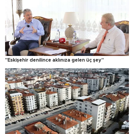
"Eskişehir denilince aklınıza gelen üç şey"