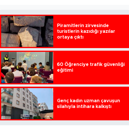
Piramitlerin zirvesinde
turistlerin kazıdığı yazılar
ortaya çıktı
60 Öğrenciye trafik güvenliği
eğitimi
Genç kadın uzman çavuşun
silahıyla intihara kalkıştı