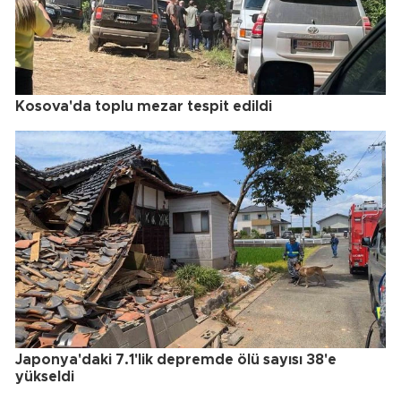
Kosova'da toplu mezar tespit edildi
Japonya'daki 7.1'lik depremde ölü sayısı 38'e
yükseldi