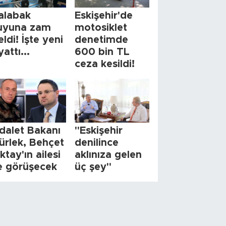
alabak
Eskişehir'de
uyuna zam
motosiklet
eldi! İşte yeni
denetimde
yattı...
600 bin TL
ceza kesildi!
dalet Bakanı
"Eskişehir
ürlek, Behçet
denilince
ktay'ın ailesi
aklınıza gelen
le görüşecek
üç şey"