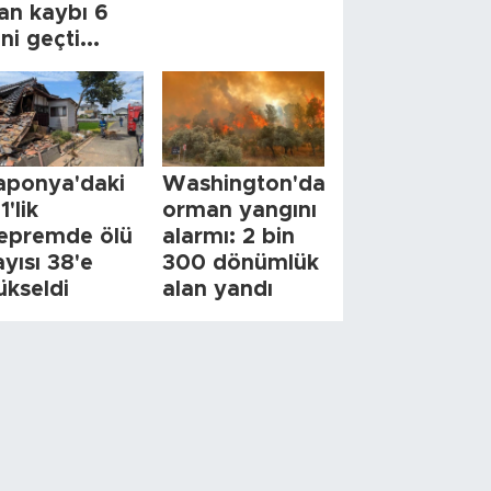
an kaybı 6
ini geçti...
aponya'daki
Washington'da
1'lik
orman yangını
epremde ölü
alarmı: 2 bin
ayısı 38'e
300 dönümlük
ükseldi
alan yandı