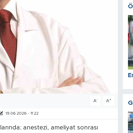
Ö
E
-
+
A
A
G
19.06.2026 - 11:22
arında; anestezi, ameliyat sonrası