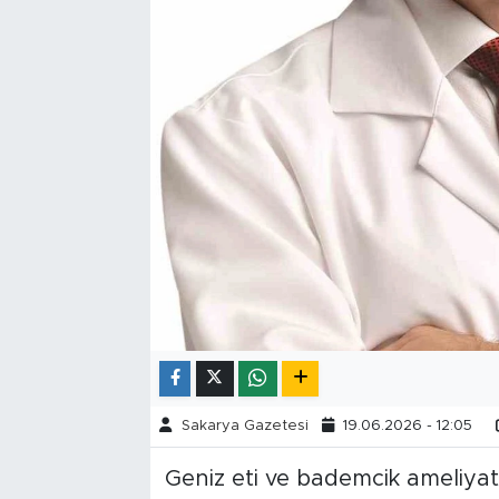
Tarihçe
Resmi İlanlar
Söyleşi
Foto Şaka
Teknoloji
Politika
Sakarya Gazetesi
19.06.2026 - 12:05
Geniz eti ve bademcik ameliyatl