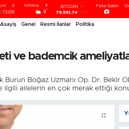
BITCOIN
Foto Galeri
Vi
79.591,74
-1.82
°
9
e
13:09
DOLAR
45,43620
0.02
Asayiş
Genel
Resmi İlanlar
Politika
EURO
53,38690
0.19
STERLİN
61,60380
0.18
G.ALTIN
i ve bademcik ameliyatları 
6862,09000
0.19
BİST100
14.598,00
0
k Burun Boğaz Uzmanı Op. Dr. Bekir Ok
ilgili ailelerin en çok merak ettiği konul
Y