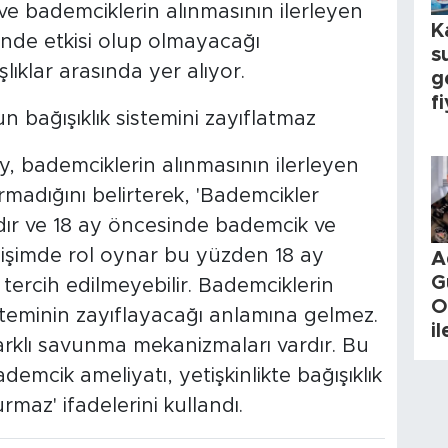
e bademciklerin alınmasının ilerleyen
K
rinde etkisi olup olmayacağı
s
ıklar arasında yer alıyor.
g
fi
 bağışıklık sistemini zayıflatmaz
, bademciklerin alınmasının ilerleyen
rmadığını belirterek, 'Bademcikler
sıdır ve 18 ay öncesinde bademcik ve
gelişimde rol oynar bu yüzden 18 ay
A
G
tercih edilmeyebilir. Bademciklerin
O
steminin zayıflayacağı anlamına gelmez.
i
rklı savunma mekanizmaları vardır. Bu
demcik ameliyatı, yetişkinlikte bağışıklık
rmaz' ifadelerini kullandı.