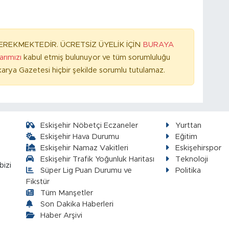
REKMEKTEDİR. ÜCRETSİZ ÜYELİK İÇİN
BURAYA
larımızı
kabul etmiş bulunuyor ve tüm sorumluluğu
arya Gazetesi hiçbir şekilde sorumlu tutulamaz.
Eskişehir Nöbetçi Eczaneler
Yurttan
Eskişehir Hava Durumu
Eğitim
Eskişehir Namaz Vakitleri
Eskişehirspor
Eskişehir Trafik Yoğunluk Haritası
Teknoloji
bizi
Süper Lig Puan Durumu ve
Politika
Fikstür
Tüm Manşetler
Son Dakika Haberleri
Haber Arşivi