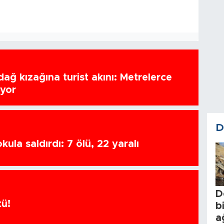
ağ kızağına turist akını: Metrelerce
uyor
D
ula saldırdı: 7 ölü, 22 yaralı
D
tü!
b
a