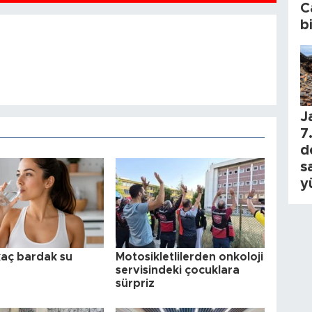
C
b
J
7.
d
s
y
aç bardak su
Motosikletlilerden onkoloji
servisindeki çocuklara
sürpriz