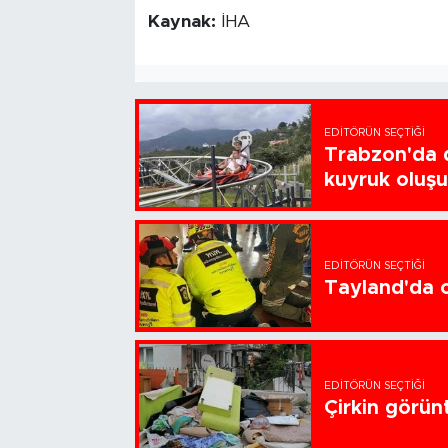
Kaynak:
İHA
EDITÖRÜN SEÇTIĞI
Trabzon'da d
kuyruk oluş
EDITÖRÜN SEÇTIĞI
Tayland'da ok
EDITÖRÜN SEÇTIĞI
Çirkin görün