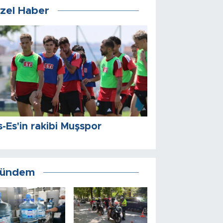
zel Haber
s-Es'in rakibi Muşspor
ündem