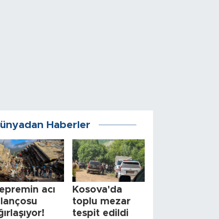
ünyadan Haberler
epremin acı
Kosova'da
ilançosu
toplu mezar
ğırlaşıyor!
tespit edildi