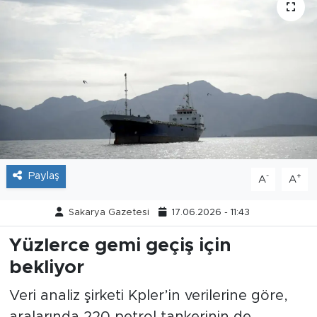
Tarihçe
Resmi İlanlar
Söyleşi
Foto Şaka
Teknoloji
Paylaş
-
+
A
A
Politika
Sakarya Gazetesi
17.06.2026 - 11:43
Yüzlerce gemi geçiş için
bekliyor
Veri analiz şirketi Kpler’in verilerine göre,
aralarında 220 petrol tankerinin de