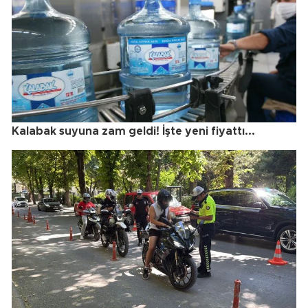
Kalabak suyuna zam geldi! İşte yeni fiyattı...