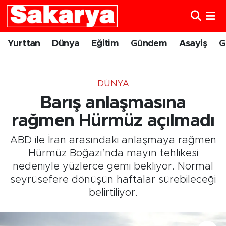
Yurttan
Eskişehir Nöbetçi Eczaneler
Yurttan
Dünya
Eğitim
Gündem
Asayiş
G
Dünya
Eskişehir Hava Durumu
DÜNYA
Eğitim
Eskişehir Namaz Vakitleri
Barış anlaşmasına
Gündem
Eskişehir Trafik Yoğunluk Haritası
rağmen Hürmüz açılmadı
ABD ile İran arasındaki anlaşmaya rağmen
Eskişehirspor
Süper Lig Puan Durumu ve Fikstür
Hürmüz Boğazı’nda mayın tehlikesi
nedeniyle yüzlerce gemi bekliyor. Normal
Spor
Tüm Manşetler
seyrüsefere dönüşün haftalar sürebileceği
belirtiliyor.
Sağlık
Son Dakika Haberleri
Kültür Sanat
Haber Arşivi