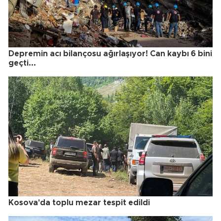
Depremin acı bilançosu ağırlaşıyor! Can kaybı 6 bini
geçti...
Kosova'da toplu mezar tespit edildi