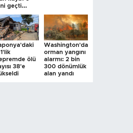
ini geçti...
aponya'daki
Washington'da
1'lik
orman yangını
epremde ölü
alarmı: 2 bin
ayısı 38'e
300 dönümlük
ükseldi
alan yandı