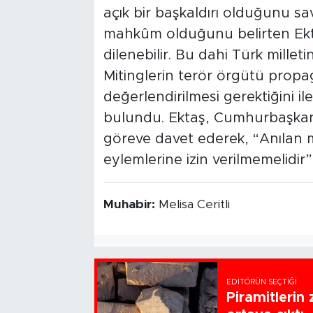
açık bir başkaldırı olduğunu s
mahkûm olduğunu belirten Ekt
dilenebilir. Bu dahi Türk mille
Mitinglerin terör örgütü pro
değerlendirilmesi gerektiğini ile
bulundu. Ektaş, Cumhurbaşkanı, 
göreve davet ederek, “Anılan m
eylemlerine izin verilmemelidir” 
Muhabir:
Melisa Ceritli
EDITÖRÜN SEÇTIĞI
Piramitlerin 