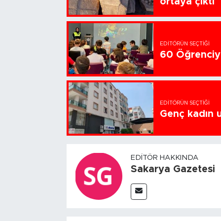
ortaya çıktı
EDITÖRÜN SEÇTIĞI
60 Öğrenciye
EDITÖRÜN SEÇTIĞI
Genç kadın u
EDITÖR HAKKINDA
Sakarya Gazetesi