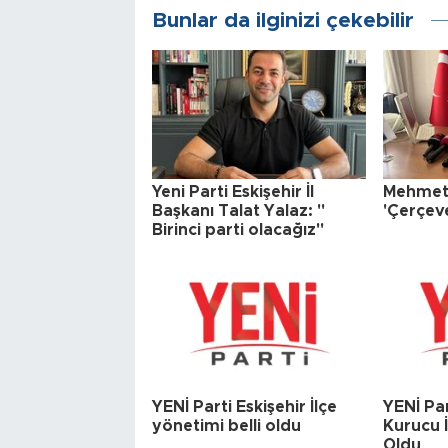
Bunlar da ilginizi çekebilir
Yeni Parti Eskişehir İl
Mehmet 
Başkanı Talat Yalaz: "
'Çerçeve
Birinci parti olacağız"
YENİ Parti Eskişehir İlçe
YENİ Par
yönetimi belli oldu
Kurucu İ
Oldu