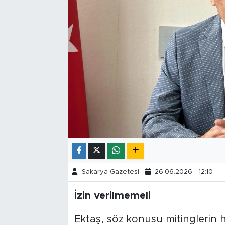
Tarihçe
Resmi İlanlar
Söyleşi
Foto Şaka
Teknoloji
Politika
Sakarya Gazetesi
26.06.2026 - 12:10
İzin verilmemeli
Ektaş, söz konusu mitinglerin 