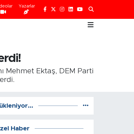
deolar
Yazarlar
erdi!
nı Mehmet Ektaş, DEM Parti
erdi.
ükleniyor...
zel Haber