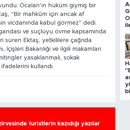
A
avundu. Öcalan’ın hüküm giymiş bir
G
aş, “Bir mahkûm için ancak af
O
tinin vicdanında kabul görmez” dedi.
i
pagandası ve suçluyu övme kapsamında
ri süren Ektaş, yetkililere çağrıda
İçişleri Bakanlığı ve ilgili makamları
itingler yasaklanmalı, sokak
H
ifadelerini kullandı.
"
a
y
b
zirvesinde turistlerin kazıdığı yazılar