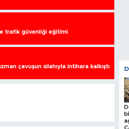
 trafik güvenliği eğitimi
zman çavuşun silahıyla intihara kalkıştı
D
D
b
a
C