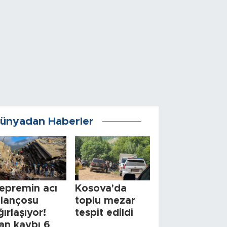
ünyadan Haberler
epremin acı
Kosova'da
ilançosu
toplu mezar
ğırlaşıyor!
tespit edildi
an kaybı 6