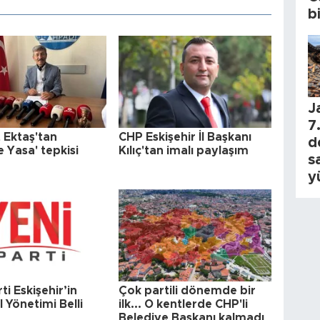
b
J
7.
Ektaş'tan
CHP Eskişehir İl Başkanı
d
 Yasa' tepkisi
Kılıç'tan imalı paylaşım
s
y
ti Eskişehir’in
Çok partili dönemde bir
l Yönetimi Belli
ilk... O kentlerde CHP'li
Belediye Başkanı kalmadı