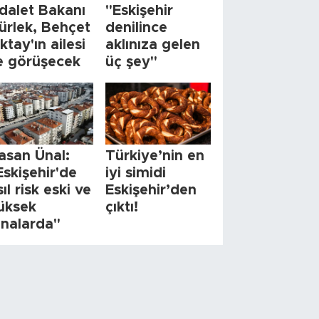
dalet Bakanı
"Eskişehir
ürlek, Behçet
denilince
ktay'ın ailesi
aklınıza gelen
le görüşecek
üç şey"
asan Ünal:
Türkiye’nin en
Eskişehir'de
iyi simidi
sıl risk eski ve
Eskişehir’den
üksek
çıktı!
inalarda"