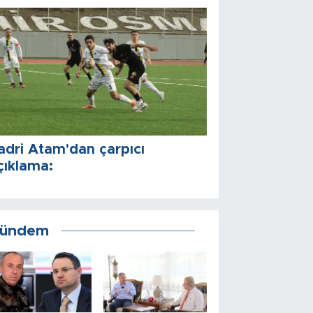
adri Atam'dan çarpıcı
çıklama:
ündem