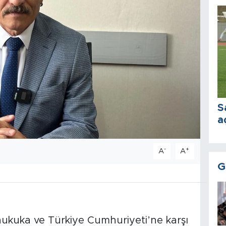
S
a
-
+
A
A
G
hukuka ve Türkiye Cumhuriyeti’ne karşı