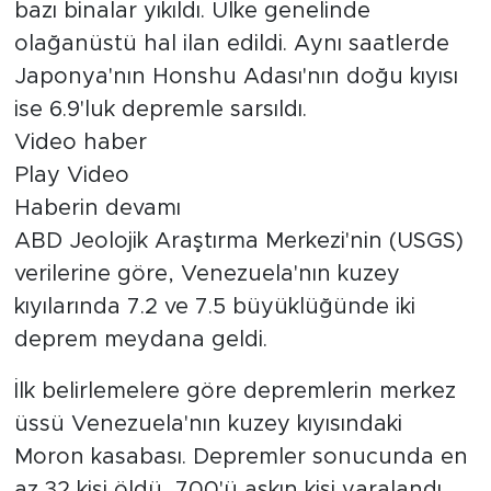
bazı binalar yıkıldı. Ülke genelinde
olağanüstü hal ilan edildi. Aynı saatlerde
Japonya'nın Honshu Adası'nın doğu kıyısı
ise 6.9'luk depremle sarsıldı.
Video haber
Play Video
Haberin devamı
ABD Jeolojik Araştırma Merkezi'nin (USGS)
verilerine göre, Venezuela'nın kuzey
kıyılarında 7.2 ve 7.5 büyüklüğünde iki
deprem meydana geldi.
İlk belirlemelere göre depremlerin merkez
üssü Venezuela'nın kuzey kıyısındaki
Moron kasabası. Depremler sonucunda en
az 32 kişi öldü, 700'ü aşkın kişi yaralandı.