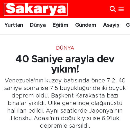
Yurttan
Eskişehir Nöbetçi Eczaneler
Yurttan
Dünya
Eğitim
Gündem
Asayiş
G
Dünya
Eskişehir Hava Durumu
DÜNYA
Eğitim
Eskişehir Namaz Vakitleri
40 Saniye arayla dev
Gündem
Eskişehir Trafik Yoğunluk Haritası
yıkım!
Venezuela'nın kuzey batısında önce 7.2, 40
Eskişehirspor
Süper Lig Puan Durumu ve Fikstür
saniye sonra ise 7.5 büyüklüğünde iki büyük
deprem oldu. Başkent Karakas'ta bazı
Spor
Tüm Manşetler
binalar yıkıldı. Ülke genelinde olağanüstü
hal ilan edildi. Aynı saatlerde Japonya'nın
Sağlık
Son Dakika Haberleri
Honshu Adası'nın doğu kıyısı ise 6.9'luk
Kültür Sanat
Haber Arşivi
depremle sarsıldı.