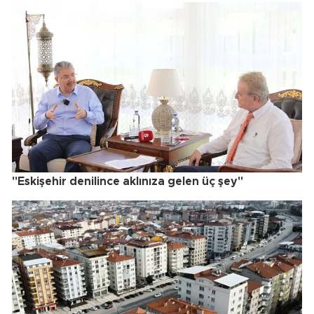
"Eskişehir denilince aklınıza gelen üç şey"