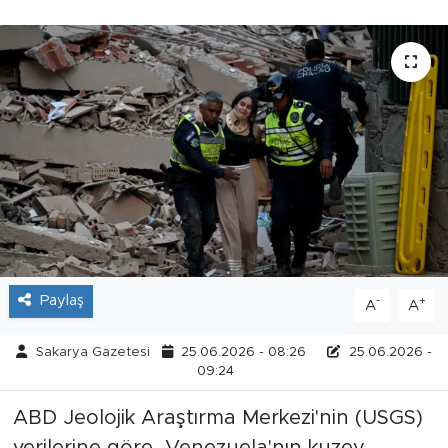
Tarihçe
Resmi İlanlar
Söyleşi
Foto Şaka
Teknoloji
Politika
Paylaş
-
+
A
A
Sakarya Gazetesi
25.06.2026 - 08:26
25.06.2026 -
09:24
ABD Jeolojik Araştırma Merkezi'nin (USGS)