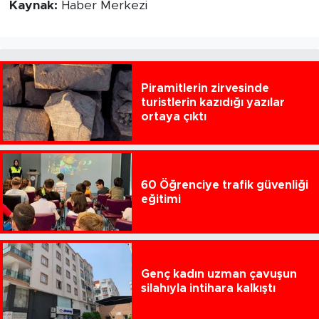
Kaynak:
Haber Merkezi
Piramitlerin zirvesinde
turistlerin kazıdığı yazılar
ortaya çıktı
60 Öğrenciye trafik güvenliği
eğitimi
Genç kadın uzman çavuşun
silahıyla intihara kalkıştı