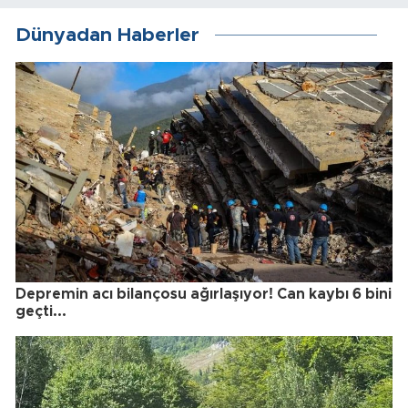
Dünyadan Haberler
Depremin acı bilançosu ağırlaşıyor! Can kaybı 6 bini
geçti...