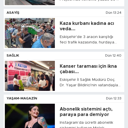
geçti. Ulaştırma ve Altyapı
Tarihçe
Bakanı Abdulkadir Uraloğlu,
ASAYIŞ
Dün 13:24
mevcut konvansiyonel demiryolu
ile 7 saat süren Ankara-Kayseri
Kaza kurbanı kadına acı
Resmi İlanlar
yolculuğunun 1 saat 45 dakikaya
veda...
düşeceğini söyledi.
Eskişehir'de 3 aracın karıştığı
Söyleşi
feci trafik kazasında, hurdaya
dönen otomobilde sıkışarak
hayatını kaybeden 56 yaşındaki
Foto Şaka
SAĞLIK
Dün 12:40
kadın, gözyaşları içinde son
yolculuğuna uğurlandı.
Kanser taraması için ikna
Teknoloji
çabası...
Eskişehir İl Sağlık Müdürü Doç.
Politika
Dr. Yaşar Bildirici'nin vatandaşları
birebir göüşerek kanser
taraması yaptırmaya ikna
YAŞAM-MAGAZIN
Dün 12:33
etmeye çalıştığını gören
Amerika Birleşik Devletleri'nde
Abonelik sistemini açtı,
(ABD) yaşayan Burcu Güleryüz,
paraya para demiyor
"Orada tanı sistemi, radyoloji
Instagram’da ücretli abonelik
sistemine ve doktorlara ulaşım