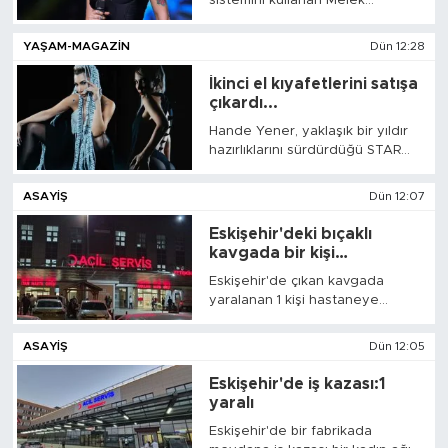
sistemini kullanan Melek
çok zor. Sağlık müdürümüzü de
Mosso’nun 2 bin 804 aboneye
çok tebrik ediyorum, bu kadar
ulaştığı öğrenildi. Aylık abonelik
hizmet odaklı olması beni çok
YAŞAM-MAGAZIN
Dün 12:28
ücretini 39,99 TL olarak
sevindirdi" dedi.
belirleyen ünlü şarkıcının, bu
İkinci el kıyafetlerini satışa
sistem üzerinden ayda yaklaşık
çıkardı...
112 bin TL brüt gelir elde ettiği
Hande Yener, yaklaşık bir yıldır
hesaplandı.
hazırlıklarını sürdürdüğü STAR
Gene projesini Amsterdam'da
hayata geçirdi. Ünlü sanatçı,
ASAYIŞ
Dün 12:07
yıllar boyunca sahnede ve
kliplerinde kullandığı ikinci el
Eskişehir'deki bıçaklı
kostümler ile özel tasarım
kavgada bir kişi
parçalarını satışa sundu.
yaralandı...
Eskişehir'de çıkan kavgada
yaralanan 1 kişi hastaneye
kaldırıldı.
ASAYIŞ
Dün 12:05
Eskişehir'de iş kazası:1
yaralı
Eskişehir'de bir fabrikada