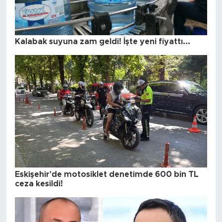
Kalabak suyuna zam geldi! İşte yeni fiyattı...
Eskişehir'de motosiklet denetimde 600 bin TL
ceza kesildi!