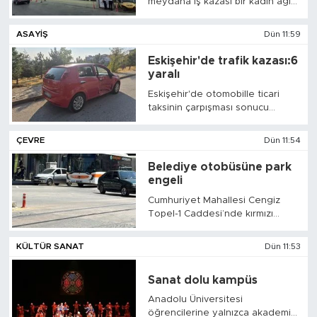
meydana iş kazası bir kadın ağır
yaralandı.
ASAYIŞ
Dün 11:59
Eskişehir'de trafik kazası:6
yaralı
Eskişehir'de otomobille ticari
taksinin çarpışması sonucu
meydana gelen trafik kazasında
6 kişi yaralandı.
ÇEVRE
Dün 11:54
Belediye otobüsüne park
engeli
Cumhuriyet Mahallesi Cengiz
Topel-1 Caddesi’nde kırmızı
ışıkta bekleyen belediye
otobüsü, önünde park edilen
KÜLTÜR SANAT
Dün 11:53
araç nedeniyle hareket
edemedi.
Sanat dolu kampüs
Anadolu Üniversitesi
öğrencilerine yalnızca akademik