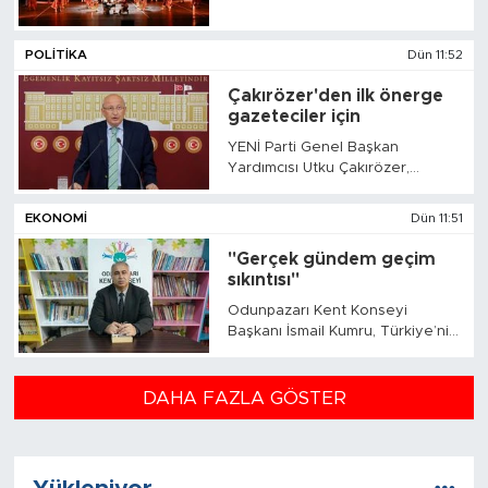
anlamda değil kültür, sanat ve
sosyal yaşam açısından da
POLITIKA
Dün 11:52
zengin bir üniversite deneyimi
sunuyor.
Çakırözer'den ilk önerge
gazeteciler için
YENİ Parti Genel Başkan
Yardımcısı Utku Çakırözer,
Meclis’te partisinin ilk önergesini
gazeteciler için verdi.
EKONOMI
Dün 11:51
"Gerçek gündem geçim
sıkıntısı"
Odunpazarı Kent Konseyi
Başkanı İsmail Kumru, Türkiye’nin
yapay gündemler ve siyasi
tartışmalar yerine ekonomik kriz,
eğitim, işsizlik ve esnafın
DAHA FAZLA GÖSTER
sorunlarına odaklanması
gerektiğini söyledi.