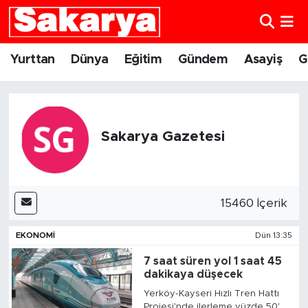
Yurttan
Eskişehir Nöbetçi Eczaneler
Yurttan
Dünya
Eğitim
Gündem
Asayiş
G
Dünya
Eskişehir Hava Durumu
Eğitim
Eskişehir Namaz Vakitleri
Sakarya Gazetesi
Gündem
Eskişehir Trafik Yoğunluk Haritası
Eskişehirspor
Süper Lig Puan Durumu ve Fikstür
15460 İçerik
Spor
Tüm Manşetler
EKONOMI
Dün 13:35
7 saat süren yol 1 saat 45
Sağlık
Son Dakika Haberleri
dakikaya düşecek
Yerköy-Kayseri Hızlı Tren Hattı
Kültür Sanat
Haber Arşivi
Projesi'nde ilerleme yüzde 50'yi