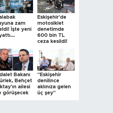
alabak
Eskişehir'de
uyuna zam
motosiklet
eldi! İşte yeni
denetimde
yattı...
600 bin TL
ceza kesildi!
dalet Bakanı
"Eskişehir
ürlek, Behçet
denilince
ktay'ın ailesi
aklınıza gelen
le görüşecek
üç şey"