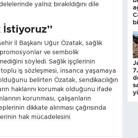
b
elerinde yalnız bırakıldığını dile
a
C
b
 İstiyoruz”
şehir İl Başkanı Uğur Özatak, sağlık
, promosyonlar ve sembolik
iğini söyledi. Sağlık işçilerinin
J
7.
ir toplu iş sözleşmesi, insanca yaşamaya
d
olduğunu belirten Özatak, sendikacılığın
s
arın haklarını korumak olduğunu ifade
y
mlarının korunması, çalışanların
aleplerinin dikkate alınması çağrısında
erinin hak mücadelesini