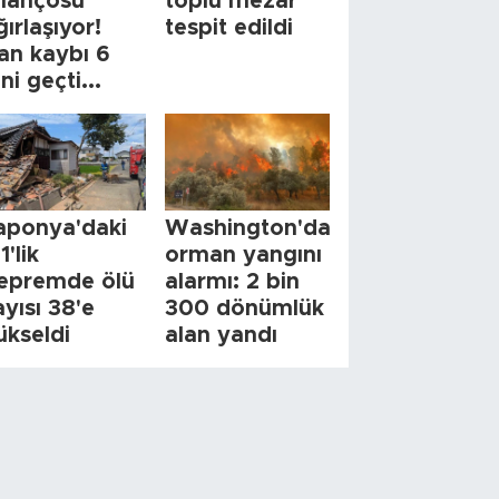
ilançosu
toplu mezar
ğırlaşıyor!
tespit edildi
an kaybı 6
ini geçti...
aponya'daki
Washington'da
1'lik
orman yangını
epremde ölü
alarmı: 2 bin
ayısı 38'e
300 dönümlük
ükseldi
alan yandı