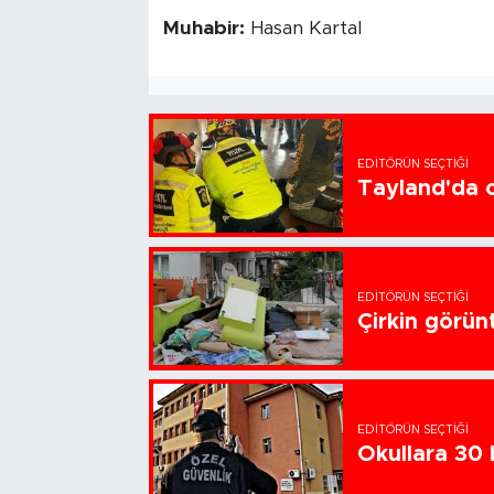
Muhabir:
Hasan Kartal
EDITÖRÜN SEÇTIĞI
Tayland'da ok
EDITÖRÜN SEÇTIĞI
Çirkin görün
EDITÖRÜN SEÇTIĞI
Okullara 30 