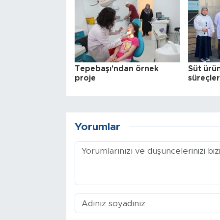
Tepebaşı'ndan örnek
Süt ürün
proje
süreçler
Yorumlar