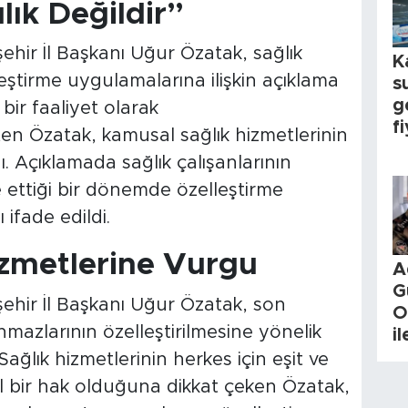
lık Değildir”
şehir İl Başkanı Uğur Özatak, sağlık
K
ştirme uygulamalarına ilişkin açıklama
s
g
 bir faaliyet olarak
fi
ten Özatak, kamusal sağlık hizmetlerinin
. Açıklamada sağlık çalışanlarının
ettiği bir dönemde özelleştirme
ı ifade edildi.
zmetlerine Vurgu
A
G
işehir İl Başkanı Uğur Özatak, son
O
nmazlarının özelleştirilmesine yönelik
i
 Sağlık hizmetlerinin herkes için eşit ve
el bir hak olduğuna dikkat çeken Özatak,