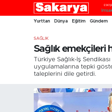
İmsa
Yurttan
Eskişehir Nöbetçi Eczaneler
Yurttan
Dünya
Eğitim
Gündem
Dünya
Eskişehir Hava Durumu
SAĞLIK
Eğitim
Eskişehir Namaz Vakitleri
Sağlık emekçileri h
Gündem
Eskişehir Trafik Yoğunluk Haritası
Türkiye Sağlık-İş Sendikası
uygulamalarına tepki göste
Eskişehirspor
Süper Lig Puan Durumu ve Fikstür
taleplerini dile getirdi.
Spor
Tüm Manşetler
Sağlık
Son Dakika Haberleri
Kültür Sanat
Haber Arşivi