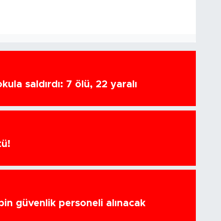
ula saldırdı: 7 ölü, 22 yaralı
tü!
bin güvenlik personeli alınacak