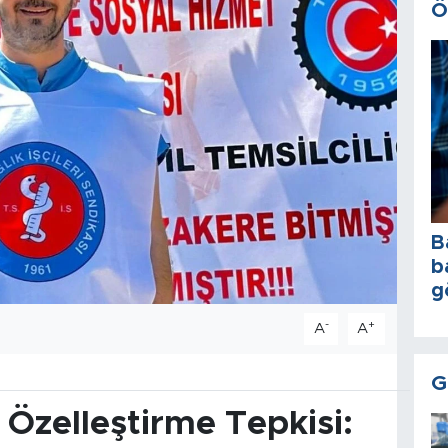
Ö
B
b
g
-
+
A
A
G
n Özelleştirme Tepkisi: