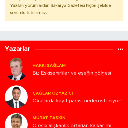
Yazılan yorumlardan Sakarya Gazetesi hiçbir şekilde
sorumlu tutulamaz.
Yazarlar
HAKKI SAĞLAM
Biz Eskişehirliler ve eşeğin gölgesi
ÇAĞLAR ÖZYAZICI
Okullarda kayıt parası neden isteniyor!
MURAT TAŞKIN
O eski alışkanlık ortadan kalkar mı