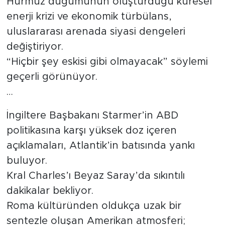
Hürmüz düğümünün oluşturduğu küresel
enerji krizi ve ekonomik türbülans,
Tarihçe
uluslararası arenada siyasi dengeleri
Resmi İlanlar
değiştiriyor.
“Hiçbir şey eskisi gibi olmayacak” söylemi
Söyleşi
geçerli görünüyor.
…
Foto Şaka
İngiltere Başbakanı Starmer’in ABD
Teknoloji
politikasına karşı yüksek doz içeren
açıklamaları, Atlantik’in batısında yankı
Politika
buluyor.
Kral Charles’ı Beyaz Saray’da sıkıntılı
dakikalar bekliyor.
Roma kültüründen oldukça uzak bir
sentezle oluşan Amerikan atmosferi;