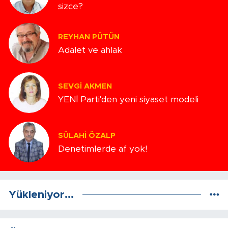
sizce?
REYHAN PÜTÜN
Adalet ve ahlak
SEVGI AKMEN
YENİ Parti'den yeni siyaset modeli
SÜLAHI ÖZALP
Denetimlerde af yok!
Yükleniyor...