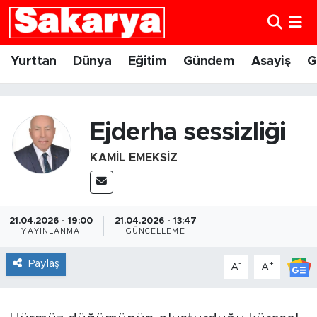
Yurttan
Eskişehir Nöbetçi Eczaneler
Yurttan
Dünya
Eğitim
Gündem
Asayiş
G
Dünya
Eskişehir Hava Durumu
Eğitim
Eskişehir Namaz Vakitleri
Ejderha sessizliği
KAMIL EMEKSIZ
Gündem
Eskişehir Trafik Yoğunluk Haritası
Eskişehirspor
Süper Lig Puan Durumu ve Fikstür
21.04.2026 - 19:00
21.04.2026 - 13:47
Spor
Tüm Manşetler
YAYINLANMA
GÜNCELLEME
Paylaş
-
+
A
A
Sağlık
Son Dakika Haberleri
Kültür Sanat
Haber Arşivi