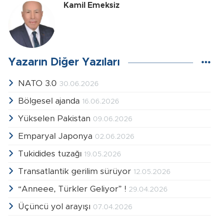
Kamil Emeksiz
Yazarın Diğer Yazıları
NATO 3.0
30.06.2026
Bölgesel ajanda
16.06.2026
Yükselen Pakistan
09.06.2026
Emparyal Japonya
02.06.2026
Tukidides tuzağı
19.05.2026
Transatlantik gerilim sürüyor
12.05.2026
“Anneee, Türkler Geliyor” !
29.04.2026
Üçüncü yol arayışı
07.04.2026