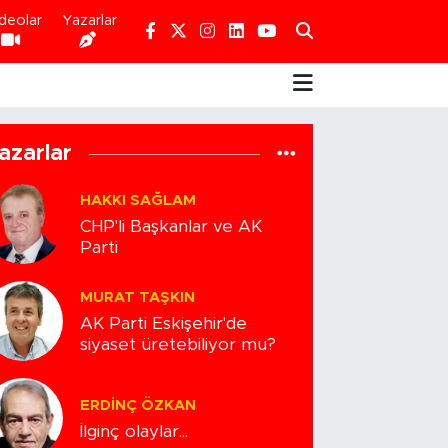
deolar
Yazarlar
azarlar
HAKKI SAĞLAM
CHP'li Başkanlar ve AK
Parti
MURAT TAŞKIN
AK Parti Eskişehir'de
siyaset üretebiliyor mu?
ERDINÇ ÖZKAN
İlginç olaylar...