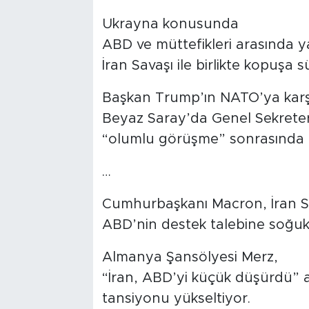
Ukrayna konusunda
Tarihçe
ABD ve müttefikleri arasında 
Resmi İlanlar
İran Savaşı ile birlikte kopuşa s
Söyleşi
Başkan Trump’ın NATO’ya karşı 
Beyaz Saray’da Genel Sekreter 
Foto Şaka
“olumlu görüşme” sonrasında 
Teknoloji
…
Politika
Cumhurbaşkanı Macron, İran S
ABD’nin destek talebine soğuk
Almanya Şansölyesi Merz,
“İran, ABD’yi küçük düşürdü” a
tansiyonu yükseltiyor.