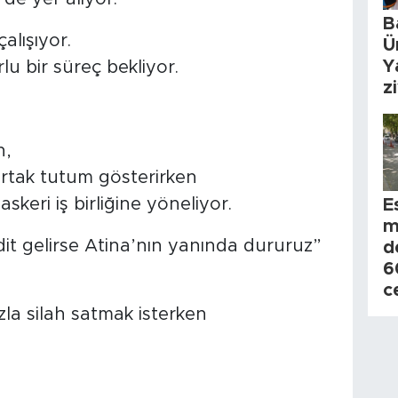
B
lışıyor.
Ü
Y
u bir süreç bekliyor.
z
n,
ortak tutum gösterirken
skeri iş birliğine yöneliyor.
E
m
it gelirse Atina’nın yanında dururuz”
d
6
c
la silah satmak isterken