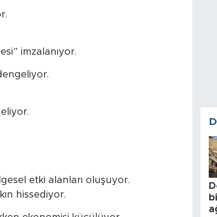
r.
esi” imzalanıyor.
 dengeliyor.
eliyor.
D
esel etki alanları oluşuyor.
D
ın hissediyor.
b
a