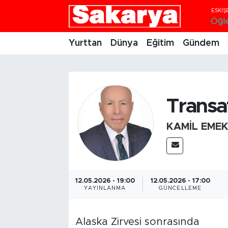
Öğl
Yurttan
Eskişehir Nöbetçi Eczaneler
Yurttan
Dünya
Eğitim
Gündem
Dünya
Eskişehir Hava Durumu
Eğitim
Eskişehir Namaz Vakitleri
Transat
Gündem
Eskişehir Trafik Yoğunluk Haritası
KAMIL EMEK
Eskişehirspor
Süper Lig Puan Durumu ve Fikstür
Spor
Tüm Manşetler
12.05.2026 - 19:00
12.05.2026 - 17:00
YAYINLANMA
GÜNCELLEME
Sağlık
Son Dakika Haberleri
Kültür Sanat
Haber Arşivi
Alaska Zirvesi sonrasında