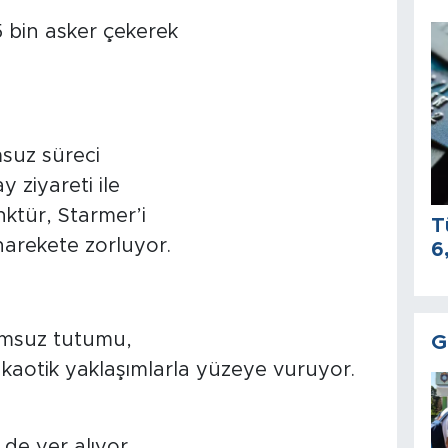
bin asker çekerek
msuz süreci
y ziyareti ile
ktür, Starmer’i
T
harekete zorluyor.
6
umsuz tutumu,
G
kaotik yaklaşımlarla yüzeye vuruyor.
de yer alıyor.