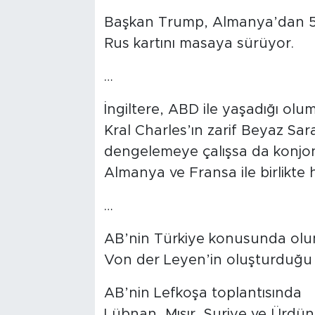
Başkan Trump, Almanya’dan 5 
Rus kartını masaya sürüyor.
…
İngiltere, ABD ile yaşadığı olu
Kral Charles’ın zarif Beyaz Sara
dengelemeye çalışsa da konjon
Almanya ve Fransa ile birlikte 
…
AB’nin Türkiye konusunda ol
Von der Leyen’in oluşturduğu 
AB’nin Lefkoşa toplantısında
Lübnan, Mısır, Suriye ve Ürdün 