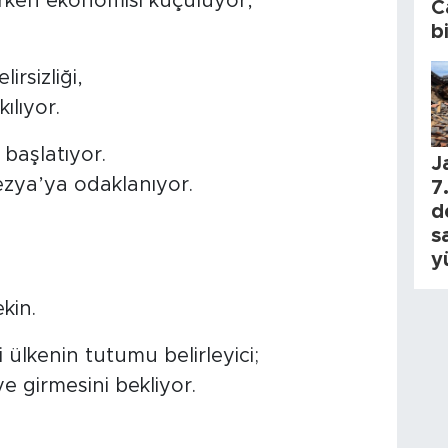
erken ekonomisi küçülüyor,
C
b
irsizliği,
lıyor.
başlatıyor.
J
zya’ya odaklanıyor.
7.
d
s
y
kin.
 ülkenin tutumu belirleyici;
e girmesini bekliyor.