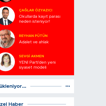
ÇAĞLAR ÖZYAZICI
Okullarda kayıt parası
neden isteniyor!
REYHAN PÜTÜN
Adalet ve ahlak
SEVGI AKMEN
YENİ Parti'den yeni
siyaset modeli
ükleniyor...
zel Haber