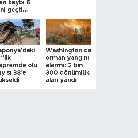
an kaybı 6
ini geçti...
aponya'daki
Washington'da
1'lik
orman yangını
epremde ölü
alarmı: 2 bin
ayısı 38'e
300 dönümlük
ükseldi
alan yandı