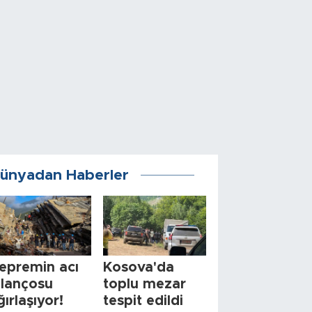
ünyadan Haberler
epremin acı
Kosova'da
ilançosu
toplu mezar
ğırlaşıyor!
tespit edildi