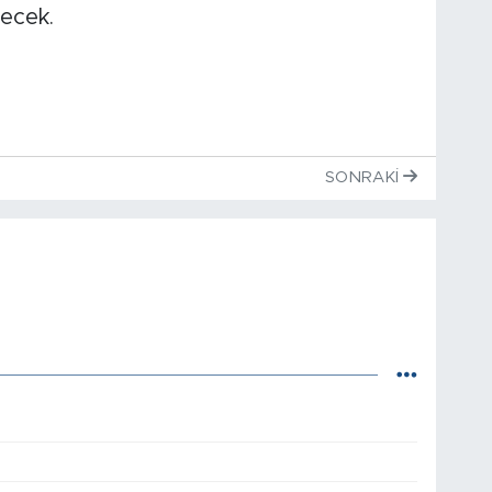
necek.
SONRAKI