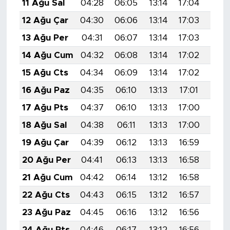
11 Ağu Sal
04:28
06:05
13:14
17:04
20:1
12 Ağu Çar
04:30
06:06
13:14
17:03
20:1
13 Ağu Per
04:31
06:07
13:14
17:03
20:1
14 Ağu Cum
04:32
06:08
13:14
17:02
20:1
15 Ağu Cts
04:34
06:09
13:14
17:02
20:
16 Ağu Paz
04:35
06:10
13:13
17:01
20:
17 Ağu Pts
04:37
06:10
13:13
17:00
20:
18 Ağu Sal
04:38
06:11
13:13
17:00
20:
19 Ağu Çar
04:39
06:12
13:13
16:59
20:
20 Ağu Per
04:41
06:13
13:13
16:58
20:
21 Ağu Cum
04:42
06:14
13:12
16:58
20:
22 Ağu Cts
04:43
06:15
13:12
16:57
19:5
23 Ağu Paz
04:45
06:16
13:12
16:56
19:5
24 Ağu Pts
04:46
06:17
13:12
16:56
19:5