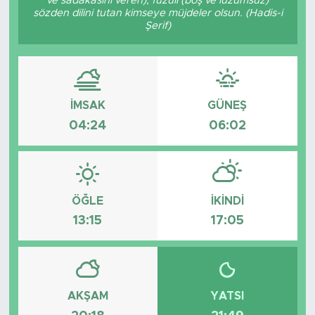
ve sadakasını veren), fuzûlî (boş ve lüzumsuz)
sözden dilini tutan kimseye müjdeler olsun. (Hadis-i
Tarihçe
Şerif)
Resmi İlanlar
Söyleşi
İMSAK
GÜNEŞ
04:24
06:02
Foto Şaka
Teknoloji
ÖĞLE
İKINDI
Politika
13:15
17:05
AKŞAM
YATSI