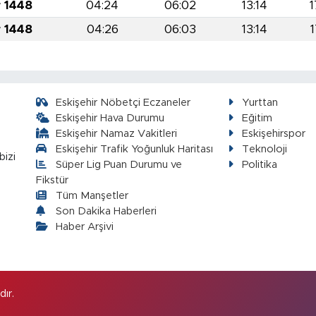
r 1448
04:24
06:02
13:14
1
r 1448
04:26
06:03
13:14
1
Eskişehir Nöbetçi Eczaneler
Yurttan
Eskişehir Hava Durumu
Eğitim
Eskişehir Namaz Vakitleri
Eskişehirspor
Eskişehir Trafik Yoğunluk Haritası
Teknoloji
bizi
Süper Lig Puan Durumu ve
Politika
Fikstür
Tüm Manşetler
Son Dakika Haberleri
Haber Arşivi
ır.