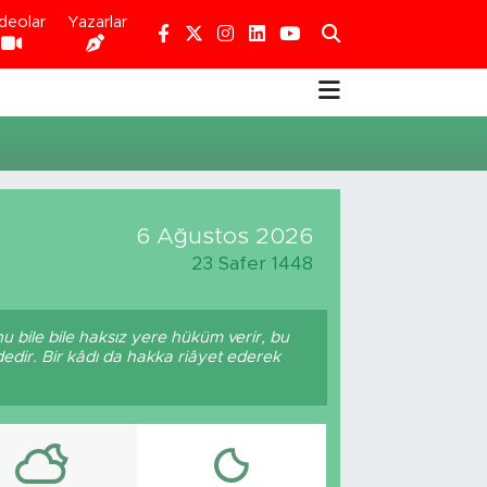
deolar
Yazarlar
6 Ağustos 2026
23 Safer 1448
u bile bile haksız yere hüküm verir, bu
edir. Bir kâdı da hakka riâyet ederek