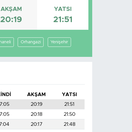
AKŞAM
YATSI
20:19
21:51
haneli
Orhangazi
Yenişehir
KINDI
AKŞAM
YATSI
7:05
20:19
21:51
7:05
20:18
21:50
7:04
20:17
21:48