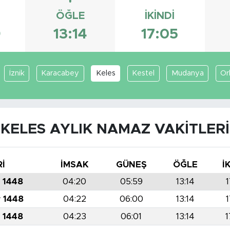
ÖĞLE
İKINDI
9
13:14
17:05
İznik
Karacabey
Keles
Kestel
Mudanya
Or
KELES AYLIK NAMAZ VAKITLERI
Rİ
İMSAK
GÜNEŞ
ÖĞLE
İ
r 1448
04:20
05:59
13:14
1
r 1448
04:22
06:00
13:14
1
r 1448
04:23
06:01
13:14
1