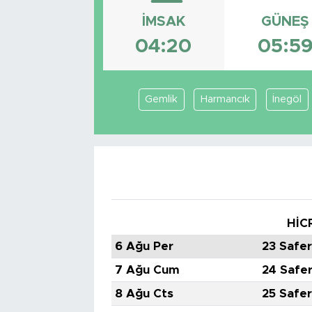
İMSAK
GÜNEŞ
Tarihçe
04:20
05:5
Resmi İlanlar
Söyleşi
Gemlik
Harmancık
İnegöl
Foto Şaka
Teknoloji
Politika
HİC
6 Ağu Per
23 Safe
7 Ağu Cum
24 Safe
8 Ağu Cts
25 Safe