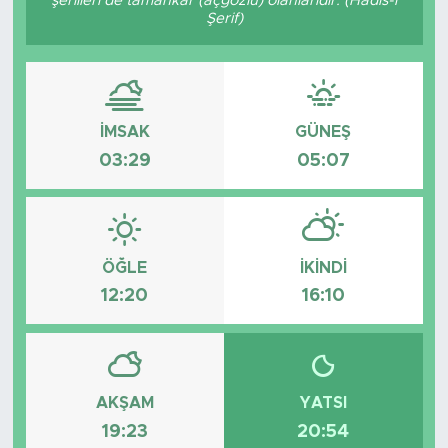
şerlileri de tamahkâr (açgözlü) olanlarıdır. (Hadis-i
Şerif)
Tarihçe
Resmi İlanlar
İMSAK
GÜNEŞ
Söyleşi
03:29
05:07
Foto Şaka
Teknoloji
ÖĞLE
İKINDI
Politika
12:20
16:10
AKŞAM
YATSI
19:23
20:54