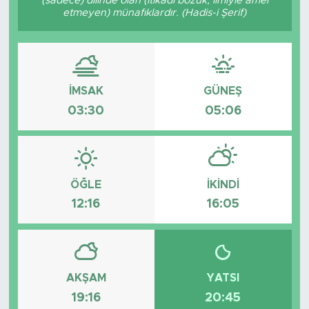
(sadece) dilinde olan (itikadı bozuk, ilmiyle amel
etmeyen) münafıklardır. (Hadis-i Şerif)
Tarihçe
Resmi İlanlar
İMSAK
GÜNEŞ
Söyleşi
03:30
05:06
Foto Şaka
Teknoloji
ÖĞLE
İKINDI
Politika
12:16
16:05
AKŞAM
YATSI
19:16
20:45