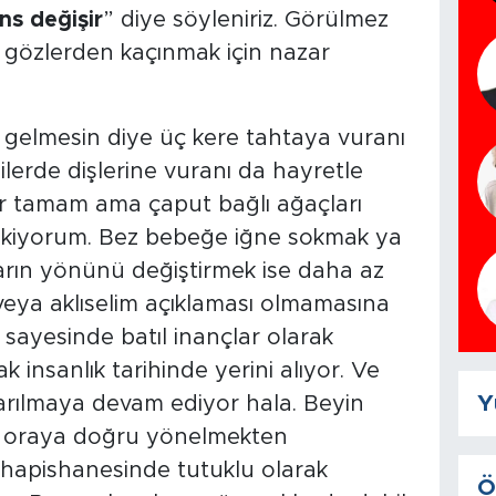
ns değişir
” diye söyleniriz. Görülmez
 gözlerden kaçınmak için nazar
a gelmesin diye üç kere tahtaya vuranı
lerde dişlerine vuranı da hayretle
ler tamam ama çaput bağlı ağaçları
ekiyorum. Bez bebeğe iğne sokmak ya
arın yönünü değiştirmek ise daha az
 veya aklıselim açıklaması olmamasına
r sayesinde batıl inançlar olarak
ak insanlık tarihinde yerini alıyor. Ve
Y
rılmaya devam ediyor hala. Beyin
a oraya doğru yönelmekten
 hapishanesinde tutuklu olarak
Ö