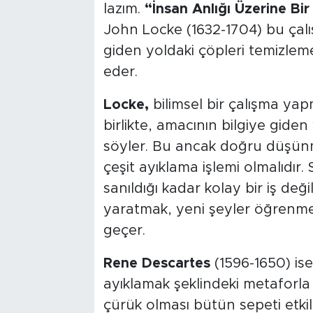
lazım.
“İnsan Anlığı Üzerine B
John Locke (1632-1704) bu çalışm
giden yoldaki çöpleri temizlem
eder.
Locke,
bilimsel bir çalışma y
birlikte, amacının bilgiye gide
söyler. Bu ancak doğru düşünmen
çeşit ayıklama işlemi olmalıdır
sanıldığı kadar kolay bir iş değ
yaratmak, yeni şeyler öğrenmek
geçer.
Rene Descartes
(1596-1650) ise
ayıklamak şeklindeki metaforla 
çürük olması bütün sepeti etki