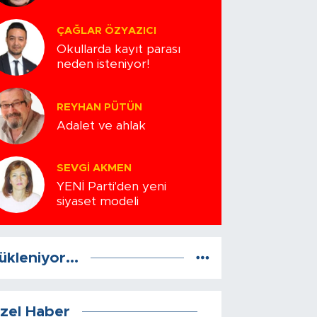
ÇAĞLAR ÖZYAZICI
Okullarda kayıt parası
neden isteniyor!
REYHAN PÜTÜN
Adalet ve ahlak
SEVGI AKMEN
YENİ Parti'den yeni
siyaset modeli
ükleniyor...
zel Haber