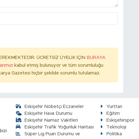
REKMEKTEDİR. ÜCRETSİZ ÜYELİK İÇİN
BURAYA
larımızı
kabul etmiş bulunuyor ve tüm sorumluluğu
arya Gazetesi hiçbir şekilde sorumlu tutulamaz.
Eskişehir Nöbetçi Eczaneler
Yurttan
Eskişehir Hava Durumu
Eğitim
Eskişehir Namaz Vakitleri
Eskişehirspor
Eskişehir Trafik Yoğunluk Haritası
Teknoloji
bizi
Süper Lig Puan Durumu ve
Politika