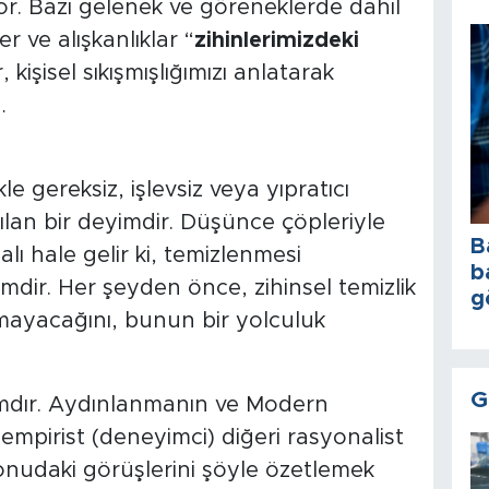
. Bazı gelenek ve göreneklerde dahil
er ve alışkanlıklar “
zihinlerimizdeki
 kişisel sıkışmışlığımızı anlatarak
…
le gereksiz, işlevsiz veya yıpratıcı
nılan bir deyimdir. Düşünce çöpleriyle
B
palı hale gelir ki, temizlenmesi
b
mdir. Her şeyden önce, zihinsel temizlik
g
ayacağını, bunun bir yolculuk
G
ımdır. Aydınlanmanın ve Modern
 empirist (deneyimci) diğeri rasyonalist
 konudaki görüşlerini şöyle özetlemek