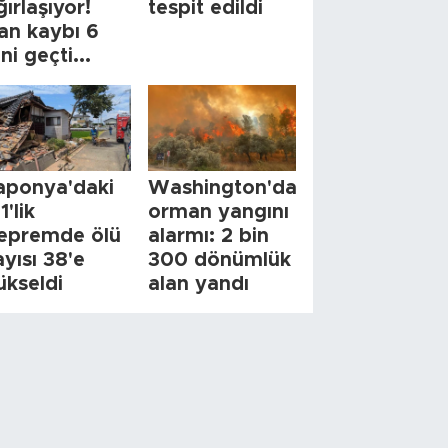
ğırlaşıyor!
tespit edildi
an kaybı 6
ini geçti...
aponya'daki
Washington'da
1'lik
orman yangını
epremde ölü
alarmı: 2 bin
ayısı 38'e
300 dönümlük
ükseldi
alan yandı