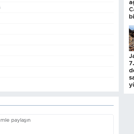
a
6
C
b
J
7.
d
s
y