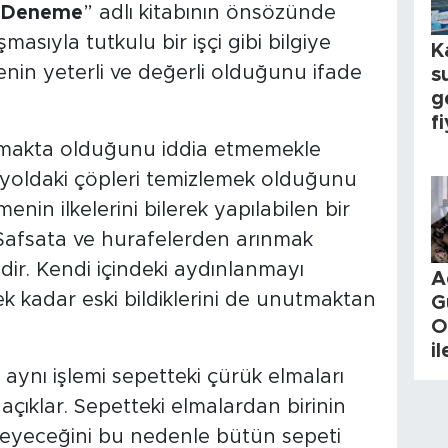
ir Deneme
” adlı kitabının önsözünde
asıyla tutkulu bir işçi gibi bilgiye
K
enin yeterli ve değerli olduğunu ifade
s
g
fi
apmakta olduğunu iddia etmemekle
n yoldaki çöpleri temizlemek olduğunu
in ilkelerini bilerek yapılabilen bir
. Safsata ve hurafelerden arınmak
ildir. Kendi içindeki aydınlanmayı
A
 kadar eski bildiklerini de unutmaktan
G
O
i
 aynı işlemi sepetteki çürük elmaları
açıklar. Sepetteki elmalardan birinin
leyeceğini bu nedenle bütün sepeti