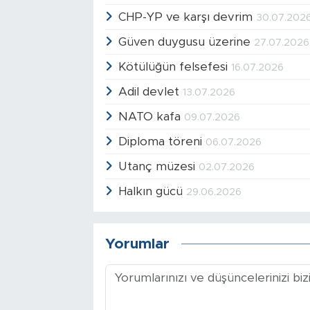
CHP-YP ve karşı devrim
30.07.202
Güven duygusu üzerine
27.07.2026
Kötülüğün felsefesi
16.07.2026
Adil devlet
13.07.2026
NATO kafa
09.07.2026
Diploma töreni
06.07.2026
Utanç müzesi
02.07.2026
Halkın gücü
29.06.2026
Yorumlar