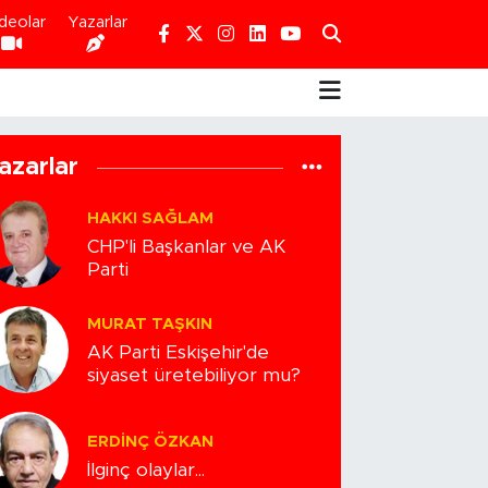
deolar
Yazarlar
azarlar
HAKKI SAĞLAM
CHP'li Başkanlar ve AK
Parti
MURAT TAŞKIN
AK Parti Eskişehir'de
siyaset üretebiliyor mu?
ERDINÇ ÖZKAN
İlginç olaylar...