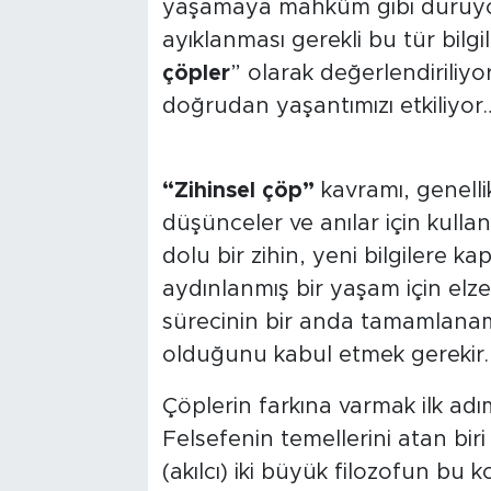
yaşamaya mahkûm gibi duruyor
ayıklanması gerekli bu tür bilgil
çöpler
” olarak değerlendiriliyor,
doğrudan yaşantımızı etkiliyor
“Zihinsel çöp”
kavramı, genellik
düşünceler ve anılar için kulla
dolu bir zihin, yeni bilgilere ka
aydınlanmış bir yaşam için elze
sürecinin bir anda tamamlanam
olduğunu kabul etmek gerekir.
Çöplerin farkına varmak ilk ad
Felsefenin temellerini atan biri
(akılcı) iki büyük filozofun bu