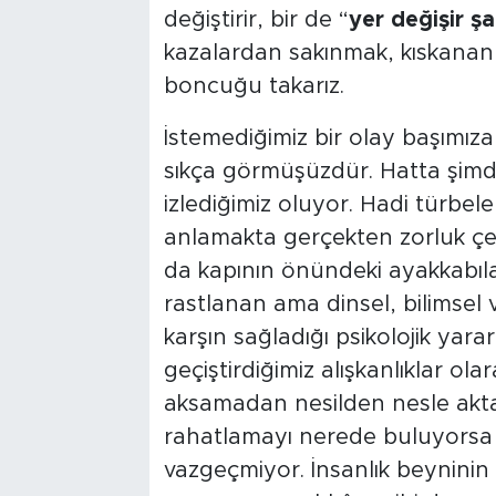
değiştirir, bir de “
yer değişir şa
Tarihçe
kazalardan sakınmak, kıskanan
boncuğu takarız.
Resmi İlanlar
İstemediğimiz bir olay başımız
Söyleşi
sıkça görmüşüzdür. Hatta şimdi
izlediğimiz oluyor. Hadi türbe
Foto Şaka
anlamakta gerçekten zorluk ç
Teknoloji
da kapının önündeki ayakkabıl
rastlanan ama dinsel, bilimsel
Politika
karşın sağladığı psikolojik yara
geçiştirdiğimiz alışkanlıklar olar
aksamadan nesilden nesle akta
rahatlamayı nerede buluyors
vazgeçmiyor. İnsanlık beyninin