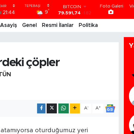
BITCOIN
Foto Galeri
Vi
79.591,74
-1.82
°
9
ı
21:44
DOLAR
45,43620
0.02
Asayiş
Genel
Resmi İlanlar
Politika
EURO
53,38690
0.19
STERLİN
Y
61,60380
0.18
G.ALTIN
rdeki çöpler
6862,09000
0.19
BİST100
14.598,00
0
TÜN
-
+
A
A
l atamıyorsa oturduğumuz yeri