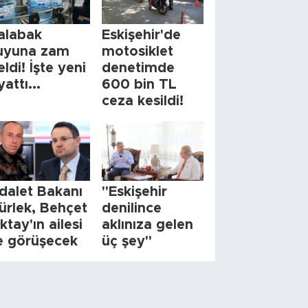
alabak
Eskişehir'de
uyuna zam
motosiklet
eldi! İşte yeni
denetimde
yattı...
600 bin TL
ceza kesildi!
dalet Bakanı
"Eskişehir
ürlek, Behçet
denilince
ktay'ın ailesi
aklınıza gelen
le görüşecek
üç şey"