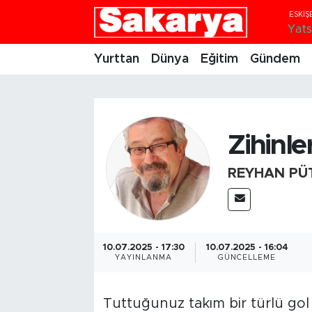
Yats
Yurttan
Eskişehir Nöbetçi Eczaneler
Yurttan
Dünya
Eğitim
Gündem
Dünya
Eskişehir Hava Durumu
Eğitim
Eskişehir Namaz Vakitleri
Zihinle
Gündem
Eskişehir Trafik Yoğunluk Haritası
REYHAN PÜ
Eskişehirspor
Süper Lig Puan Durumu ve Fikstür
Spor
Tüm Manşetler
10.07.2025 - 17:30
10.07.2025 - 16:04
YAYINLANMA
GÜNCELLEME
Sağlık
Son Dakika Haberleri
Kültür Sanat
Haber Arşivi
Tuttuğunuz takım bir türlü go