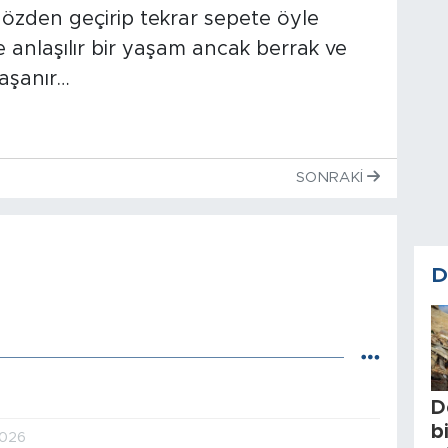
gözden geçirip tekrar sepete öyle
 anlaşılır bir yaşam ancak berrak ve
yaşanır…
SONRAKI
D
D
b
2026