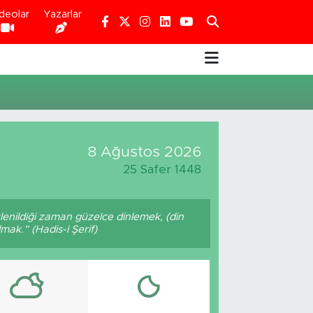
deolar
Yazarlar
8 Ağustos 2026
25 Safer 1448
enildiği zaman güzelce dinlemek, (din
mak.” (Hadis-i Şerif)