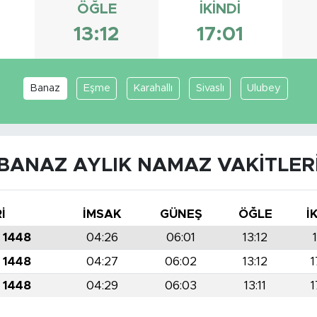
ÖĞLE
İKINDI
13:12
17:01
Banaz
Eşme
Karahallı
Sivaslı
Ulubey
BANAZ AYLIK NAMAZ VAKITLER
İ
İMSAK
GÜNEŞ
ÖĞLE
İ
 1448
04:26
06:01
13:12
 1448
04:27
06:02
13:12
1
 1448
04:29
06:03
13:11
1