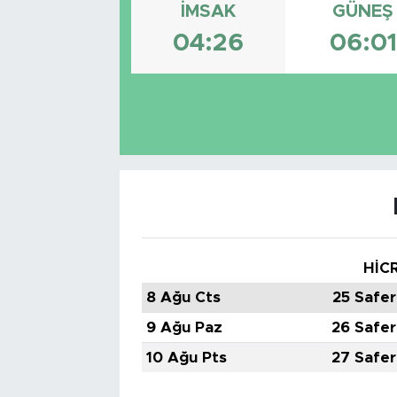
İMSAK
GÜNEŞ
Tarihçe
04:26
06:01
Resmi İlanlar
Söyleşi
Foto Şaka
Teknoloji
Politika
HİCR
8 Ağu Cts
25 Safer
9 Ağu Paz
26 Safer
10 Ağu Pts
27 Safer