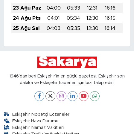
23 Ağu Paz
04:00
05:33
12:31
16:16
19:1
24 Ağu Pts
04:01
05:34
12:30
16:15
19:1
25 Ağu Sal
04:03
05:35
12:30
16:14
19:1
1946’dan beri Eskişehir’in en güçlü gazetesi, Eskişehir son
dakika ve Eskişehir haberleri için bizi takip edin!
Eskişehir Nöbetçi Eczaneler
Eskişehir Hava Durumu
Eskişehir Namaz Vakitleri