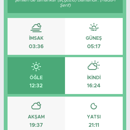
şerlileri de tamahkâr (açgözlü) olanlarıdır. (Hadis-i
Şerif)
Tarihçe
Resmi İlanlar
İMSAK
GÜNEŞ
Söyleşi
03:36
05:17
Foto Şaka
Teknoloji
ÖĞLE
İKINDI
Politika
12:32
16:24
AKŞAM
YATSI
19:37
21:11