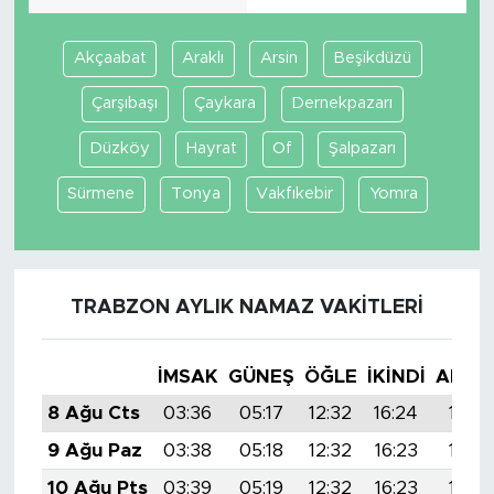
Akçaabat
Araklı
Arsin
Beşikdüzü
Çarşıbaşı
Çaykara
Dernekpazarı
Düzköy
Hayrat
Of
Şalpazarı
Sürmene
Tonya
Vakfıkebir
Yomra
TRABZON AYLIK NAMAZ VAKITLERI
İMSAK
GÜNEŞ
ÖĞLE
İKINDI
AKŞA
8 Ağu Cts
03:36
05:17
12:32
16:24
19:37
9 Ağu Paz
03:38
05:18
12:32
16:23
19:36
10 Ağu Pts
03:39
05:19
12:32
16:23
19:35