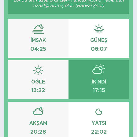
zühdü artmazsa o kimsenin ancak Allâhü Teâlâ’dan
uzaklığı artmış olur. (Hadis-i Şerif)
Tarihçe
Resmi İlanlar
İMSAK
GÜNEŞ
Söyleşi
04:25
06:07
Foto Şaka
Teknoloji
ÖĞLE
İKINDI
Politika
13:22
17:15
AKŞAM
YATSI
20:28
22:02