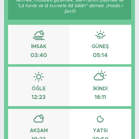
vermek, musibeti gizlemek, sıla-i rahim yapmak ve
"Lâ havle ve lâ kuvvete illâ billâh" demek. (Hadis-i
Tarihçe
Şerif)
Resmi İlanlar
Söyleşi
İMSAK
GÜNEŞ
03:40
05:14
Foto Şaka
Teknoloji
ÖĞLE
İKINDI
Politika
12:23
16:11
AKŞAM
YATSI