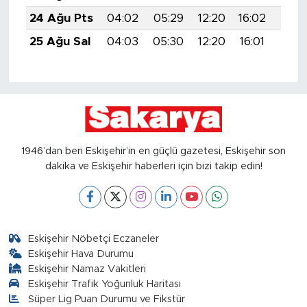
24 Ağu Pts
04:02
05:29
12:20
16:02
19:0
25 Ağu Sal
04:03
05:30
12:20
16:01
19:0
1946’dan beri Eskişehir’in en güçlü gazetesi, Eskişehir son
dakika ve Eskişehir haberleri için bizi takip edin!
Eskişehir Nöbetçi Eczaneler
Eskişehir Hava Durumu
Eskişehir Namaz Vakitleri
Eskişehir Trafik Yoğunluk Haritası
Süper Lig Puan Durumu ve Fikstür