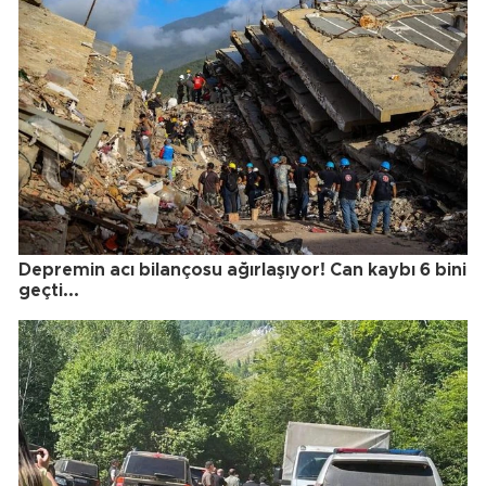
Depremin acı bilançosu ağırlaşıyor! Can kaybı 6 bini
geçti...