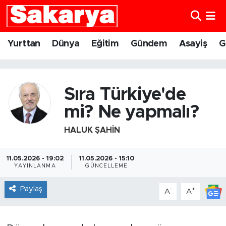
Yurttan
Eskişehir Nöbetçi Eczaneler
Yurttan
Dünya
Eğitim
Gündem
Asayiş
G
Dünya
Eskişehir Hava Durumu
Eğitim
Eskişehir Namaz Vakitleri
Sıra Türkiye'de
mi? Ne yapmalı?
Gündem
Eskişehir Trafik Yoğunluk Haritası
HALUK ŞAHIN
Eskişehirspor
Süper Lig Puan Durumu ve Fikstür
11.05.2026 - 19:02
11.05.2026 - 15:10
Spor
Tüm Manşetler
YAYINLANMA
GÜNCELLEME
Paylaş
-
+
A
A
Sağlık
Son Dakika Haberleri
Kültür Sanat
Haber Arşivi