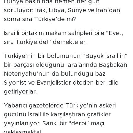
Dünya basınında hemen her gün
soruluyor: Irak, Libya, Suriye ve İran’dan
Tarihçe
sonra sıra Türkiye’de mi?
Resmi İlanlar
İsrailli birtakım makam sahipleri bile “Evet,
Söyleşi
sıra Türkiye’de!” demekteler.
Türkiye’nin bir bölümünün “Büyük İsrail’in"
Foto Şaka
bir parçası olduğunu, aralarında Başbakan
Teknoloji
Netenyahu’nun da bulunduğu bazı
Siyonist ve Evanjelistler öteden beri dile
Politika
getiriyorlar.
Yabancı gazetelerde Türkiye’nin askeri
gücünü İsrail ile karşılaştıran grafikler
yayınlanıyor. Sanki bir “derbi” maçı
yaklaşmakta!