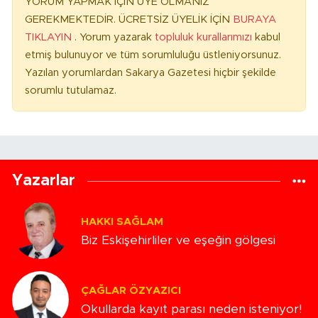
YORUM YAPMAK İÇİN ÜYE OLMANIZ
GEREKMEKTEDİR. ÜCRETSİZ ÜYELİK İÇİN
BURAYA
TIKLAYIN
. Yorum yazarak
topluluk kurallarımızı
kabul
etmiş bulunuyor ve tüm sorumluluğu üstleniyorsunuz.
Yazılan yorumlardan Sakarya Gazetesi hiçbir şekilde
sorumlu tutulamaz.
Yazarlar
HAKKI SAĞLAM
Biz Eskişehirliler ve eşeğin gölgesi
ÇAĞLAR ÖZYAZICI
Okullarda kayıt parası neden isteniyor!