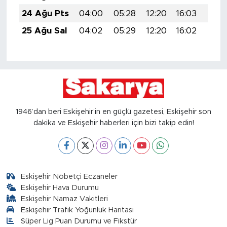
24 Ağu Pts
04:00
05:28
12:20
16:03
19:0
25 Ağu Sal
04:02
05:29
12:20
16:02
19:0
1946’dan beri Eskişehir’in en güçlü gazetesi, Eskişehir son
dakika ve Eskişehir haberleri için bizi takip edin!
Eskişehir Nöbetçi Eczaneler
Eskişehir Hava Durumu
Eskişehir Namaz Vakitleri
Eskişehir Trafik Yoğunluk Haritası
Süper Lig Puan Durumu ve Fikstür