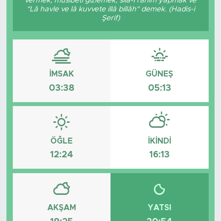
vermek, musibeti gizlemek, sıla-i rahim yapmak ve
"Lâ havle ve lâ kuvvete illâ billâh" demek. (Hadis-i
Tarihçe
Şerif)
Resmi İlanlar
Söyleşi
İMSAK
GÜNEŞ
03:38
05:13
Foto Şaka
Teknoloji
ÖĞLE
İKINDI
Politika
12:24
16:13
AKŞAM
YATSI