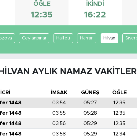
ÖĞLE
İKINDI
7
12:35
16:22
ozova
Ceylanpınar
Halfeti
Harran
Hilvan
Siver
HILVAN AYLIK NAMAZ VAKITLER
İCRİ
İMSAK
GÜNEŞ
ÖĞLE
fer 1448
03:54
05:27
12:35
fer 1448
03:55
05:28
12:35
fer 1448
03:56
05:29
12:35
fer 1448
03:58
05:29
12:34