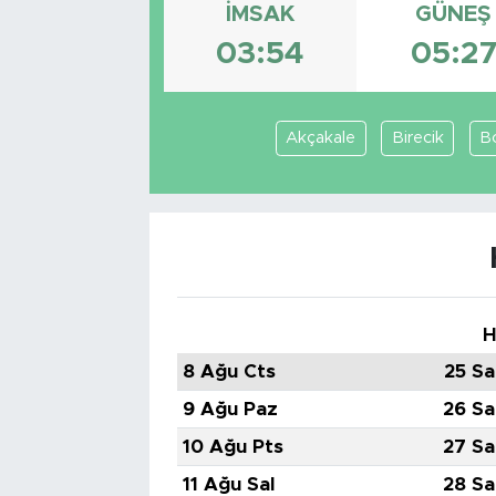
İMSAK
GÜNEŞ
Tarihçe
03:54
05:2
Resmi İlanlar
Akçakale
Birecik
B
Söyleşi
Foto Şaka
Teknoloji
Politika
H
8 Ağu Cts
25 Sa
9 Ağu Paz
26 Sa
10 Ağu Pts
27 Sa
11 Ağu Sal
28 Sa