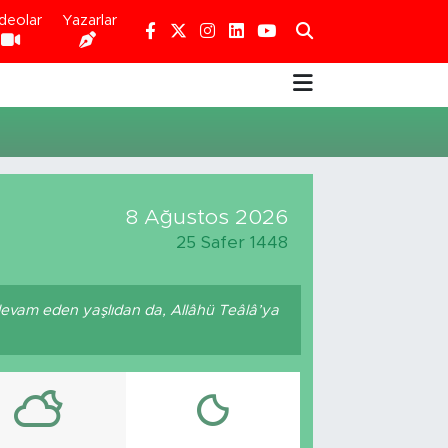
deolar
Yazarlar
8 Ağustos 2026
25 Safer 1448
devam eden yaşlıdan da, Allâhü Teâlâ’ya