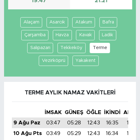
19:47
21:21
Alaçam
Asarcık
Atakum
Bafra
Çarşamba
Havza
Kavak
Ladik
Salıpazarı
Tekkeköy
Terme
Vezirköprü
Yakakent
TERME AYLIK NAMAZ VAKITLERI
İMSAK
GÜNEŞ
ÖĞLE
İKINDI
AKŞA
9 Ağu Paz
03:47
05:28
12:43
16:35
19:47
10 Ağu Pts
03:49
05:29
12:43
16:34
19:46