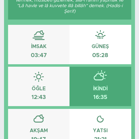
vermek, musibeti gizlemek, sıla-i rahim yapmak ve
"Lâ havle ve lâ kuvvete illâ billâh" demek. (Hadis-i
Tarihçe
Şerif)
Resmi İlanlar
Söyleşi
İMSAK
GÜNEŞ
03:47
05:28
Foto Şaka
Teknoloji
ÖĞLE
İKINDI
Politika
12:43
16:35
AKŞAM
YATSI