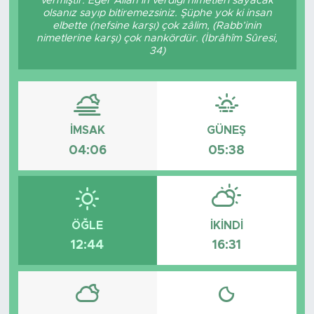
vermiştir. Eğer Allâh’ın verdiği nimetleri sayacak
olsanız sayıp bitiremezsiniz. Şüphe yok ki insan
Tarihçe
elbette (nefsine karşı) çok zâlim, (Rabb’inin
nimetlerine karşı) çok nankördür. (İbrâhîm Sûresi,
34)
Resmi İlanlar
Söyleşi
İMSAK
GÜNEŞ
Foto Şaka
04:06
05:38
Teknoloji
Politika
ÖĞLE
İKINDI
12:44
16:31