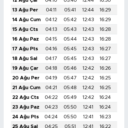
12 Ağu Çar
04:10
05:40
12:44
16:30
19:3
13 Ağu Per
04:11
05:41
12:44
16:29
19:3
14 Ağu Cum
04:12
05:42
12:43
16:29
19:3
15 Ağu Cts
04:13
05:43
12:43
16:28
19:3
16 Ağu Paz
04:15
05:44
12:43
16:28
19:3
17 Ağu Pts
04:16
05:45
12:43
16:27
19:3
18 Ağu Sal
04:17
05:45
12:43
16:27
19:3
19 Ağu Çar
04:18
05:46
12:42
16:26
19:2
20 Ağu Per
04:19
05:47
12:42
16:25
19:2
21 Ağu Cum
04:21
05:48
12:42
16:25
19:2
22 Ağu Cts
04:22
05:49
12:42
16:24
19:2
23 Ağu Paz
04:23
05:50
12:41
16:24
19:2
24 Ağu Pts
04:24
05:50
12:41
16:23
19:2
25 Ağu Sal
04:25
05:51
12:41
16:22
19:2