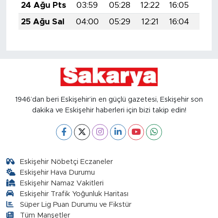
24 Ağu Pts
03:59
05:28
12:22
16:05
19:0
25 Ağu Sal
04:00
05:29
12:21
16:04
19:0
1946’dan beri Eskişehir’in en güçlü gazetesi, Eskişehir son
dakika ve Eskişehir haberleri için bizi takip edin!
Eskişehir Nöbetçi Eczaneler
Eskişehir Hava Durumu
Eskişehir Namaz Vakitleri
Eskişehir Trafik Yoğunluk Haritası
Süper Lig Puan Durumu ve Fikstür
Tüm Manşetler