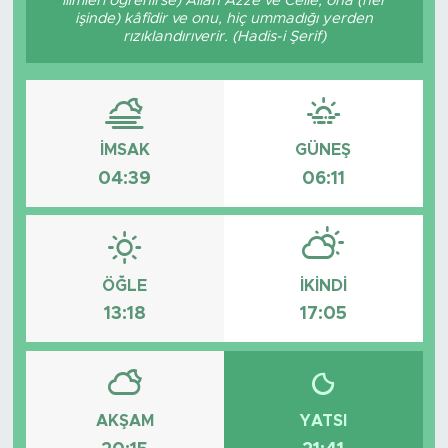
ilimleri öğrenirse) Allah Azze ve Celle, ona (her
işinde) kâfîdir ve onu, hiç ummadığı yerden
Tarihçe
rızıklandırıverir. (Hadis-i Şerif)
Resmi İlanlar
Söyleşi
İMSAK
GÜNEŞ
04:39
06:11
Foto Şaka
Teknoloji
ÖĞLE
İKINDI
Politika
13:18
17:05
AKŞAM
YATSI