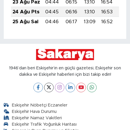
23 Ağu Paz
04:44
06:15
13:10
16:54
19:5
24 Ağu Pts
04:45
06:16
13:10
16:53
19:5
25 Ağu Sal
04:46
06:17
13:09
16:52
19:5
1946’dan beri Eskişehir’in en güçlü gazetesi, Eskişehir son
dakika ve Eskişehir haberleri için bizi takip edin!
Eskişehir Nöbetçi Eczaneler
Eskişehir Hava Durumu
Eskişehir Namaz Vakitleri
Eskişehir Trafik Yoğunluk Haritası