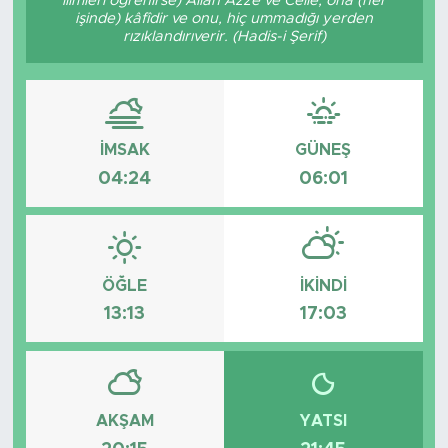
ilimleri öğrenirse) Allah Azze ve Celle, ona (her
işinde) kâfîdir ve onu, hiç ummadığı yerden
Tarihçe
rızıklandırıverir. (Hadis-i Şerif)
Resmi İlanlar
Söyleşi
İMSAK
GÜNEŞ
04:24
06:01
Foto Şaka
Teknoloji
ÖĞLE
İKINDI
Politika
13:13
17:03
AKŞAM
YATSI