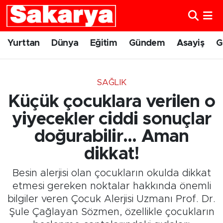
Yurttan
Eskişehir Nöbetçi Eczaneler
Yurttan
Dünya
Eğitim
Gündem
Asayiş
G
Dünya
Eskişehir Hava Durumu
SAĞLIK
Eğitim
Eskişehir Namaz Vakitleri
Küçük çocuklara verilen o
Gündem
Eskişehir Trafik Yoğunluk Haritası
yiyecekler ciddi sonuçlar
doğurabilir... Aman
Eskişehirspor
Süper Lig Puan Durumu ve Fikstür
dikkat!
Spor
Tüm Manşetler
Besin alerjisi olan çocukların okulda dikkat
etmesi gereken noktalar hakkında önemli
Sağlık
Son Dakika Haberleri
bilgiler veren Çocuk Alerjisi Uzmanı Prof. Dr.
Şule Çağlayan Sözmen, özellikle çocukların
Kültür Sanat
Haber Arşivi