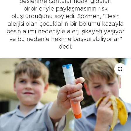
beslenme çantalarındaki gıdaları
birbirleriyle paylaşmasının risk
Tarihçe
oluşturduğunu söyledi. Sözmen, "Besin
alerjisi olan çocukların bir bölümü kazayla
Resmi İlanlar
besin alımı nedeniyle alerji şikayeti yaşıyor
ve bu nedenle hekime başvurabiliyorlar"
Söyleşi
dedi.
Foto Şaka
Teknoloji
Politika