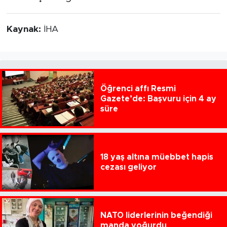
Kaynak:
İHA
Öğrenci affı Resmi
Gazete’de: Başvuru için 4 ay
süre
18 yaş altına müebbet hapis
cezası geliyor
NATO liderlerinin beğendiği
manda yoğurdu