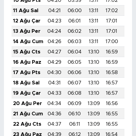
10 Ağu Pts
04:20
05:59
13:11
17:02
20:1
11 Ağu Sal
04:21
06:00
13:11
17:02
20:1
12 Ağu Çar
04:23
06:01
13:11
17:01
20:1
13 Ağu Per
04:24
06:02
13:11
17:01
20:1
14 Ağu Cum
04:26
06:03
13:11
17:00
20:
15 Ağu Cts
04:27
06:04
13:10
16:59
20:
16 Ağu Paz
04:29
06:05
13:10
16:59
20:
17 Ağu Pts
04:30
06:06
13:10
16:58
20:
18 Ağu Sal
04:31
06:07
13:10
16:57
20:
19 Ağu Çar
04:33
06:08
13:10
16:57
20:
20 Ağu Per
04:34
06:09
13:09
16:56
20:
21 Ağu Cum
04:36
06:10
13:09
16:55
19:5
22 Ağu Cts
04:37
06:11
13:09
16:55
19:5
23 Ağu Paz
04:39
06:12
13:09
16:54
19:5