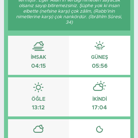
vermiştir. Eğer Allâh’ın verdiği nimetleri sayacak
olsanız sayıp bitiremezsiniz. Şüphe yok ki insan
Tarihçe
elbette (nefsine karşı) çok zâlim, (Rabb’inin
nimetlerine karşı) çok nankördür. (İbrâhîm Sûresi,
34)
Resmi İlanlar
Söyleşi
İMSAK
GÜNEŞ
Foto Şaka
04:15
05:56
Teknoloji
Politika
ÖĞLE
İKINDI
13:12
17:04