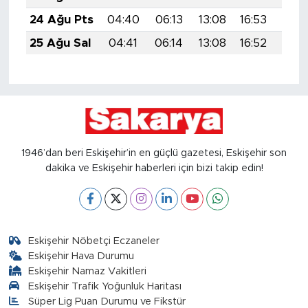
24 Ağu Pts
04:40
06:13
13:08
16:53
19:5
25 Ağu Sal
04:41
06:14
13:08
16:52
19:5
1946’dan beri Eskişehir’in en güçlü gazetesi, Eskişehir son
dakika ve Eskişehir haberleri için bizi takip edin!
Eskişehir Nöbetçi Eczaneler
Eskişehir Hava Durumu
Eskişehir Namaz Vakitleri
Eskişehir Trafik Yoğunluk Haritası
Süper Lig Puan Durumu ve Fikstür