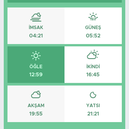
Tarihçe
Resmi İlanlar
İMSAK
GÜNEŞ
04:21
05:52
Söyleşi
Foto Şaka
ÖĞLE
İKINDI
Teknoloji
12:59
16:45
Politika
AKŞAM
YATSI
19:55
21:21