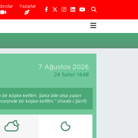
deolar
Yazarlar
7 Ağustos 2026
24 Safer 1448
bir köşke kefilim. Şaka bile olsa yalan
esinde bir köşke kefilim.” (Hadis-i Şerif)