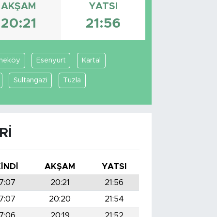
AKŞAM
YATSI
20:21
21:56
meköy
Esenyurt
Kartal
Sultangazi
Tuzla
RI
KINDI
AKŞAM
YATSI
7:07
20:21
21:56
7:07
20:20
21:54
7:06
20:19
21:52