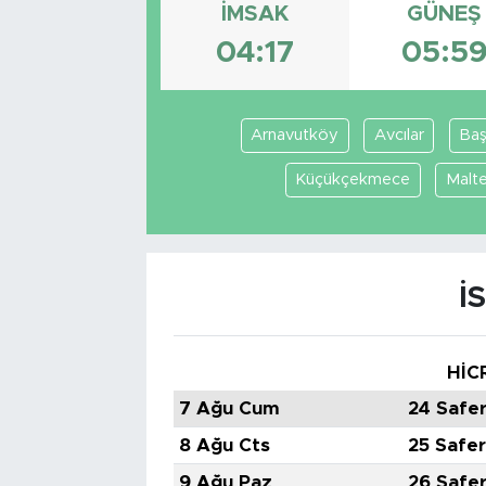
İMSAK
GÜNEŞ
Tarihçe
04:17
05:5
Resmi İlanlar
Arnavutköy
Avcılar
Baş
Söyleşi
Küçükçekmece
Malt
Foto Şaka
Teknoloji
İ
Politika
HİC
7 Ağu Cum
24 Safe
8 Ağu Cts
25 Safe
9 Ağu Paz
26 Safe