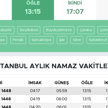
ÖĞLE
İKINDI
9
13:15
17:07
akşehir
Beylikdüzü
Büyükçekmece
Çatalca
Çek
epe
Pendik
Sancaktepe
Şile
Silivri
Sultanbeyli
STANBUL AYLIK NAMAZ VAKITLE
Rİ
İMSAK
GÜNEŞ
ÖĞLE
İ
r 1448
04:17
05:59
13:15
1
r 1448
04:19
06:00
13:15
1
r 1448
04:20
06:01
13:15
1