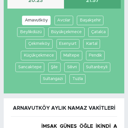
20:23
21:57
Arnavutköy
Avcılar
Başakşehir
Beylikdüzü
Büyükçekmece
Çatalca
Çekmeköy
Esenyurt
Kartal
Küçükçekmece
Maltepe
Pendik
Sancaktepe
Şile
Silivri
Sultanbeyli
Sultangazi
Tuzla
ARNAVUTKÖY AYLIK NAMAZ VAKITLERI
İMSAK
GÜNEŞ
ÖĞLE
İKINDI
AKŞA