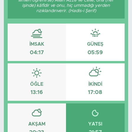
ilimleri öğrenirse) Allah Azze ve Celle, ona (her
işinde) kâfîdir ve onu, hiç ummadığı yerden
Tarihçe
rızıklandırıverir. (Hadis-i Şerif)
Resmi İlanlar
Söyleşi
İMSAK
GÜNEŞ
04:17
05:59
Foto Şaka
Teknoloji
ÖĞLE
İKINDI
Politika
13:16
17:08
AKŞAM
YATSI