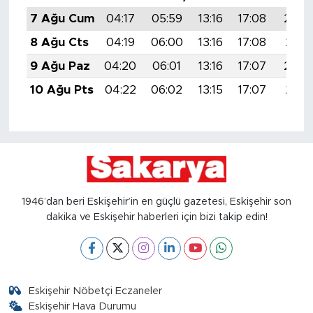
7 Ağu Cum
04:17
05:59
13:16
17:08
20:2
8 Ağu Cts
04:19
06:00
13:16
17:08
20:2
9 Ağu Paz
04:20
06:01
13:16
17:07
20:2
10 Ağu Pts
04:22
06:02
13:15
17:07
20:1
1946’dan beri Eskişehir’in en güçlü gazetesi, Eskişehir son
dakika ve Eskişehir haberleri için bizi takip edin!
Eskişehir Nöbetçi Eczaneler
Eskişehir Hava Durumu