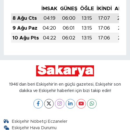
İMSAK
GÜNEŞ
ÖĞLE
İKINDI
AKŞA
8 Ağu Cts
04:19
06:00
13:15
17:07
20:2
9 Ağu Paz
04:20
06:01
13:15
17:06
20:19
10 Ağu Pts
04:22
06:02
13:15
17:06
20:18
1946’dan beri Eskişehir’in en güçlü gazetesi, Eskişehir son
dakika ve Eskişehir haberleri için bizi takip edin!
Eskişehir Nöbetçi Eczaneler
Eskişehir Hava Durumu