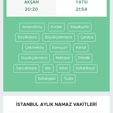
AKŞAM
YATSI
20:20
21:54
Arnavutköy
Avcılar
Başakşehir
Beylikdüzü
Büyükçekmece
Çatalca
Çekmeköy
Esenyurt
Kartal
Küçükçekmece
Maltepe
Pendik
Sancaktepe
Şile
Silivri
Sultanbeyli
Sultangazi
Tuzla
İSTANBUL AYLIK NAMAZ VAKITLERI