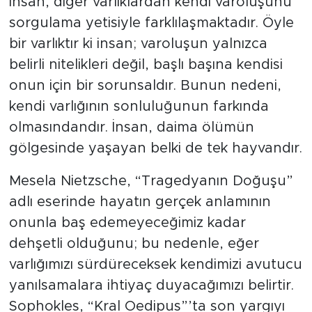
İnsan, diğer varlıklardan kendi varoluşunu
sorgulama yetisiyle farklılaşmaktadır. Öyle
Tarihçe
bir varlıktır ki insan; varoluşun yalnızca
Resmi İlanlar
belirli nitelikleri değil, başlı başına kendisi
onun için bir sorunsaldır. Bunun nedeni,
Söyleşi
kendi varlığının sonluluğunun farkında
olmasındandır. İnsan, daima ölümün
Foto Şaka
gölgesinde yaşayan belki de tek hayvandır.
Teknoloji
Mesela Nietzsche, “Tragedyanın Doğuşu”
adlı eserinde hayatın gerçek anlamının
Politika
onunla baş edemeyeceğimiz kadar
dehşetli olduğunu; bu nedenle, eğer
varlığımızı sürdüreceksek kendimizi avutucu
yanılsamalara ihtiyaç duyacağımızı belirtir.
Sophokles, “Kral Oedipus”’ta son yargıyı