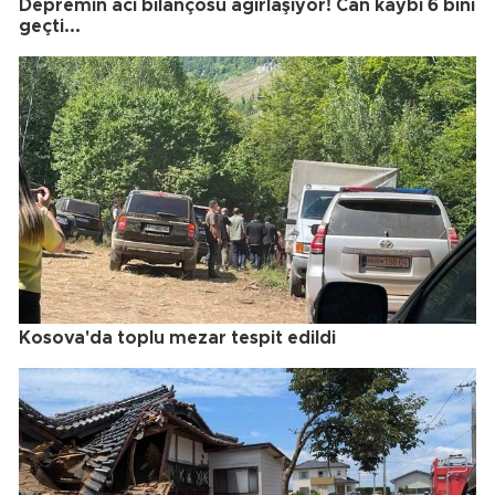
Depremin acı bilançosu ağırlaşıyor! Can kaybı 6 bini
geçti...
Kosova'da toplu mezar tespit edildi