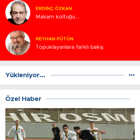
ERDINÇ ÖZKAN
Makam koltuğu….
REYHAN PÜTÜN
Topuklayanlara farklı bakış
Yükleniyor...
Özel Haber