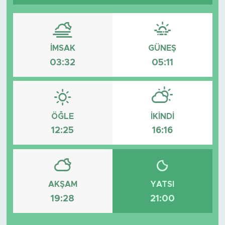
Tarihçe
Resmi İlanlar
İMSAK
GÜNEŞ
03:32
05:11
Söyleşi
Foto Şaka
ÖĞLE
İKINDI
Teknoloji
12:25
16:16
Politika
AKŞAM
YATSI
19:28
21:00