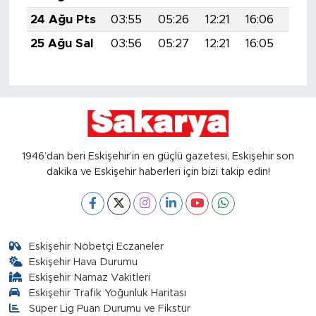
24 Ağu Pts
03:55
05:26
12:21
16:06
19:0
25 Ağu Sal
03:56
05:27
12:21
16:05
19:0
1946’dan beri Eskişehir’in en güçlü gazetesi, Eskişehir son
dakika ve Eskişehir haberleri için bizi takip edin!
Eskişehir Nöbetçi Eczaneler
Eskişehir Hava Durumu
Eskişehir Namaz Vakitleri
Eskişehir Trafik Yoğunluk Haritası
Süper Lig Puan Durumu ve Fikstür