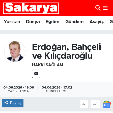
Yurttan
Eskişehir Nöbetçi Eczaneler
Yurttan
Dünya
Eğitim
Gündem
Asayiş
G
Dünya
Eskişehir Hava Durumu
Eğitim
Eskişehir Namaz Vakitleri
Erdoğan, Bahçeli
ve Kılıçdaroğlu
Gündem
Eskişehir Trafik Yoğunluk Haritası
HAKKI SAĞLAM
Eskişehirspor
Süper Lig Puan Durumu ve Fikstür
Spor
Tüm Manşetler
04.06.2026 - 19:06
04.06.2026 - 17:02
YAYINLANMA
GÜNCELLEME
Sağlık
Son Dakika Haberleri
Paylaş
-
+
A
A
Kültür Sanat
Haber Arşivi