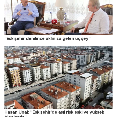
"Eskişehir denilince aklınıza gelen üç şey"
Hasan Ünal: "Eskişehir'de asıl risk eski ve yüksek