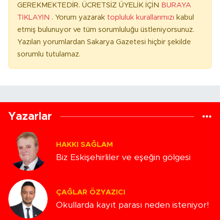
GEREKMEKTEDİR. ÜCRETSİZ ÜYELİK İÇİN
BURAYA
TIKLAYIN
. Yorum yazarak
topluluk kurallarımızı
kabul
etmiş bulunuyor ve tüm sorumluluğu üstleniyorsunuz.
Yazılan yorumlardan Sakarya Gazetesi hiçbir şekilde
sorumlu tutulamaz.
Yazarlar
HAKKI SAĞLAM
Biz Eskişehirliler ve eşeğin gölgesi
ÇAĞLAR ÖZYAZICI
Okullarda kayıt parası neden isteniyor!