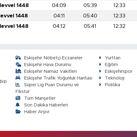
levvel 1448
04:09
05:39
12:33
levvel 1448
04:11
05:40
12:33
levvel 1448
04:12
05:41
12:32
Eskişehir Nöbetçi Eczaneler
Yurttan
Eskişehir Hava Durumu
Eğitim
Eskişehir Namaz Vakitleri
Eskişehirspor
Eskişehir Trafik Yoğunluk Haritası
Teknoloji
bizi
Süper Lig Puan Durumu ve
Politika
Fikstür
Tüm Manşetler
Son Dakika Haberleri
Haber Arşivi