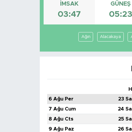
İMSAK
GÜNEŞ
Tarihçe
03:47
05:2
Resmi İlanlar
Ağın
Alacakaya
Söyleşi
Foto Şaka
Teknoloji
Politika
H
6 Ağu Per
23 Sa
7 Ağu Cum
24 Sa
8 Ağu Cts
25 Sa
9 Ağu Paz
26 Sa