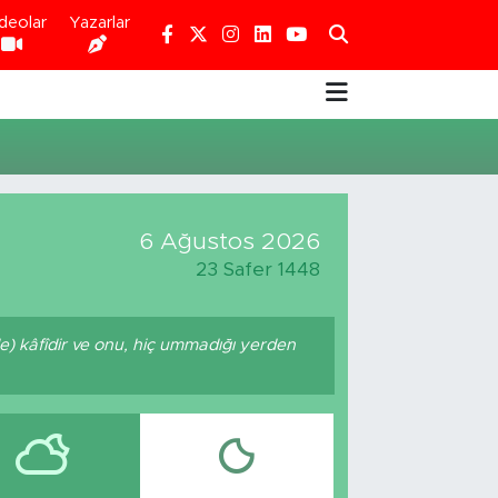
deolar
Yazarlar
6 Ağustos 2026
23 Safer 1448
nde) kâfîdir ve onu, hiç ummadığı yerden