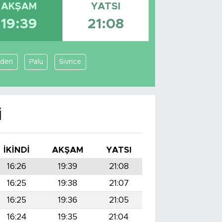
AKŞAM
YATSI
19:39
21:08
den
Palu
Sivrice
I
İKINDI
AKŞAM
YATSI
16:26
19:39
21:08
16:25
19:38
21:07
16:25
19:36
21:05
16:24
19:35
21:04