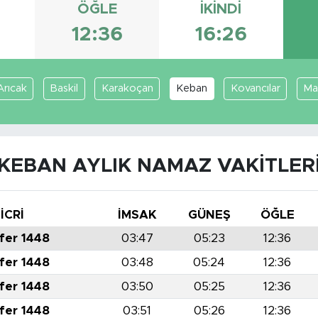
ÖĞLE
İKINDI
3
12:36
16:26
Arıcak
Baskil
Karakoçan
Keban
Kovancılar
Ma
KEBAN AYLIK NAMAZ VAKITLER
İCRİ
İMSAK
GÜNEŞ
ÖĞLE
fer 1448
03:47
05:23
12:36
fer 1448
03:48
05:24
12:36
fer 1448
03:50
05:25
12:36
fer 1448
03:51
05:26
12:36