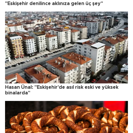
"Eskişehir denilince aklınıza gelen üç şey"
Hasan Ünal: "Eskişehir'de asıl risk eski ve yüksek
binalarda"