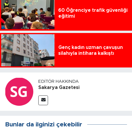
60 Öğrenciye trafik güvenliği
eğitimi
Genç kadın uzman çavuşun
silahıyla intihara kalkıştı
EDITÖR HAKKINDA
Sakarya Gazetesi
Bunlar da ilginizi çekebilir