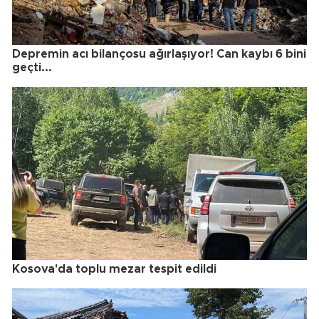
Depremin acı bilançosu ağırlaşıyor! Can kaybı 6 bini
geçti...
Kosova'da toplu mezar tespit edildi