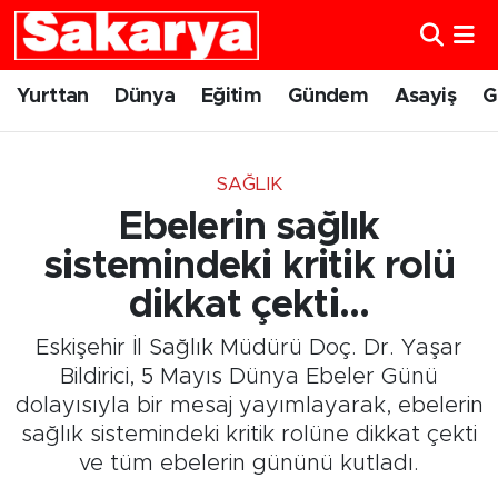
Yurttan
Eskişehir Nöbetçi Eczaneler
Yurttan
Dünya
Eğitim
Gündem
Asayiş
G
Dünya
Eskişehir Hava Durumu
SAĞLIK
Eğitim
Eskişehir Namaz Vakitleri
Ebelerin sağlık
Gündem
Eskişehir Trafik Yoğunluk Haritası
sistemindeki kritik rolü
dikkat çekti...
Eskişehirspor
Süper Lig Puan Durumu ve Fikstür
Eskişehir İl Sağlık Müdürü Doç. Dr. Yaşar
Spor
Tüm Manşetler
Bildirici, 5 Mayıs Dünya Ebeler Günü
dolayısıyla bir mesaj yayımlayarak, ebelerin
Sağlık
Son Dakika Haberleri
sağlık sistemindeki kritik rolüne dikkat çekti
ve tüm ebelerin gününü kutladı.
Kültür Sanat
Haber Arşivi