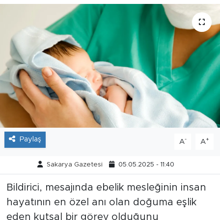
Tarihçe
Resmi İlanlar
Söyleşi
Foto Şaka
Teknoloji
Paylaş
-
+
A
A
Politika
Sakarya Gazetesi
05.05.2025 - 11:40
Bildirici, mesajında ebelik mesleğinin insan
hayatının en özel anı olan doğuma eşlik
eden kutsal bir görev olduğunu