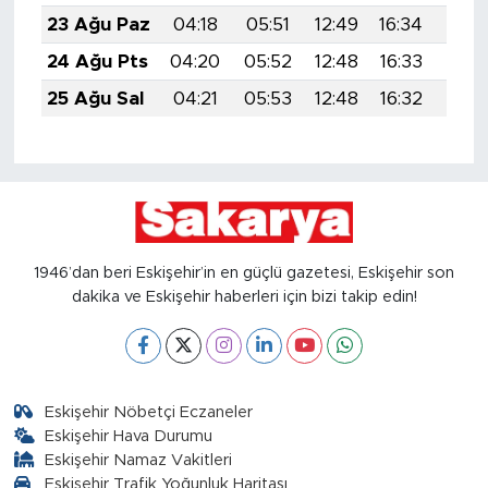
23 Ağu Paz
04:18
05:51
12:49
16:34
19:3
24 Ağu Pts
04:20
05:52
12:48
16:33
19:3
25 Ağu Sal
04:21
05:53
12:48
16:32
19:3
1946’dan beri Eskişehir’in en güçlü gazetesi, Eskişehir son
dakika ve Eskişehir haberleri için bizi takip edin!
Eskişehir Nöbetçi Eczaneler
Eskişehir Hava Durumu
Eskişehir Namaz Vakitleri
Eskişehir Trafik Yoğunluk Haritası