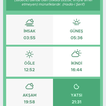
(sadece) dilinde olan (itikadı bozuk, ilmiyle amel
etmeyen) münafıklardır. (Hadis-i Şerif)
Tarihçe
Resmi İlanlar
İMSAK
GÜNEŞ
Söyleşi
03:55
05:36
Foto Şaka
Teknoloji
ÖĞLE
İKINDI
Politika
12:52
16:44
AKŞAM
YATSI
19:58
21:31