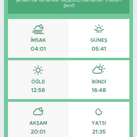
şerlileri de tamahkâr (açgözlü) olanlarıdır. (Hadis-i
Şerif)
Tarihçe
Resmi İlanlar
İMSAK
GÜNEŞ
Söyleşi
04:01
05:41
Foto Şaka
Teknoloji
ÖĞLE
İKINDI
Politika
12:56
16:48
AKŞAM
YATSI
20:01
21:35