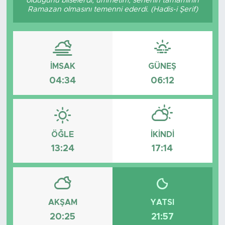
olduğunu bilselerdi, ümmetim, senenin tamamının
Ramazan olmasını temenni ederdi. (Hadis-i Şerif)
Tarihçe
Resmi İlanlar
İMSAK
GÜNEŞ
Söyleşi
04:34
06:12
Foto Şaka
Teknoloji
ÖĞLE
İKINDI
Politika
13:24
17:14
AKŞAM
YATSI
20:25
21:57